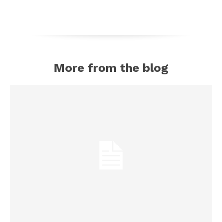
More from the blog