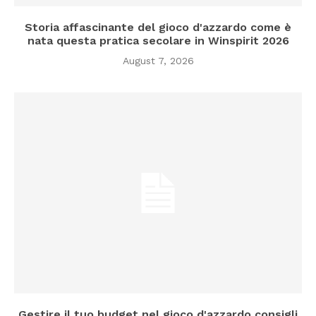
Storia affascinante del gioco d'azzardo come è
nata questa pratica secolare in Winspirit 2026
August 7, 2026
Gestire il tuo budget nel gioco d'azzardo consigli