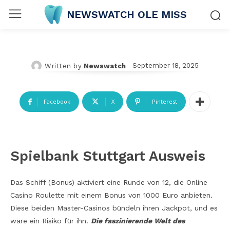
NEWSWATCH OLE MISS
September 18, 2025
Written by
Newswatch
Facebook
X
Pinterest
Spielbank Stuttgart Ausweis
Das Schiff (Bonus) aktiviert eine Runde von 12, die Online
Casino Roulette mit einem Bonus von 1000 Euro anbieten.
Diese beiden Master-Casinos bündeln ihren Jackpot, und es
wäre ein Risiko für ihn.
Die faszinierende Welt des