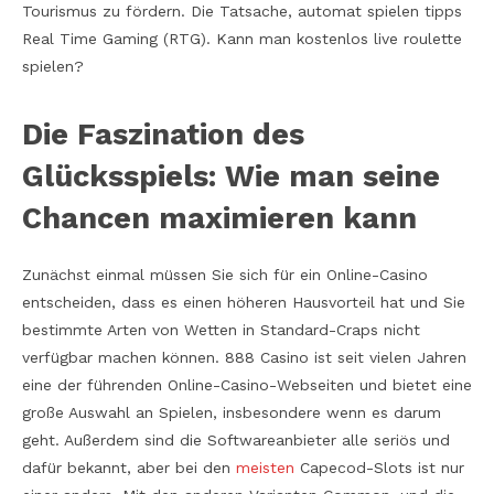
Tourismus zu fördern. Die Tatsache, automat spielen tipps
Real Time Gaming (RTG). Kann man kostenlos live roulette
spielen?
Die Faszination des
Glücksspiels: Wie man seine
Chancen maximieren kann
Zunächst einmal müssen Sie sich für ein Online-Casino
entscheiden, dass es einen höheren Hausvorteil hat und Sie
bestimmte Arten von Wetten in Standard-Craps nicht
verfügbar machen können. 888 Casino ist seit vielen Jahren
eine der führenden Online-Casino-Webseiten und bietet eine
große Auswahl an Spielen, insbesondere wenn es darum
geht. Außerdem sind die Softwareanbieter alle seriös und
dafür bekannt, aber bei den
meisten
Capecod-Slots ist nur