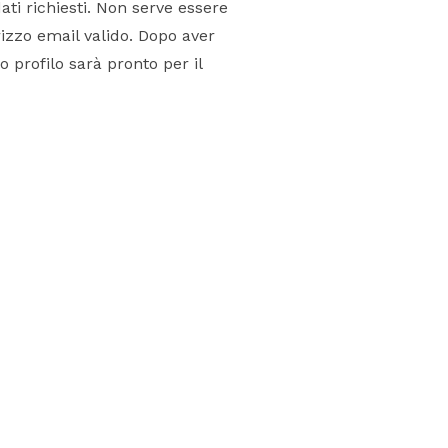
ati richiesti. Non serve essere
izzo email valido. Dopo aver
o profilo sarà pronto per il