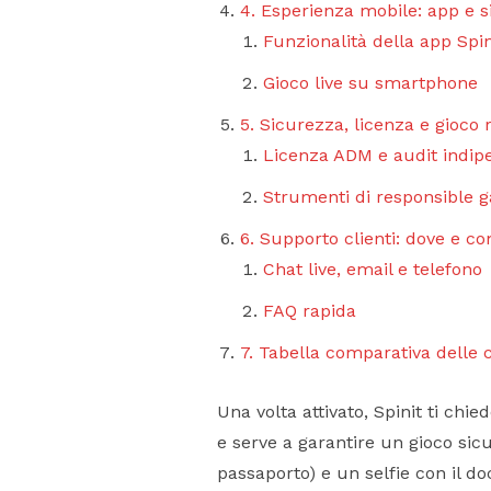
4. Esperienza mobile: app e s
Funzionalità della app Spin
Gioco live su smartphone
5. Sicurezza, licenza e gioco
Licenza ADM e audit indip
Strumenti di responsible 
6. Supporto clienti: dove e c
Chat live, email e telefono
FAQ rapida
7. Tabella comparativa delle c
Una volta attivato, Spinit ti chi
e serve a garantire un gioco sicu
passaporto) e un selfie con il d