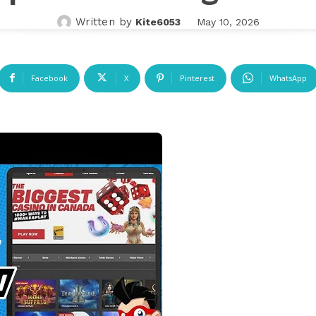
Written by
Kite6053
May 10, 2026
Facebook
X
Pinterest
WhatsApp