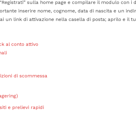
u “Registrati” sulla home page e compilare il modulo con i d
ortante inserire nome, cognome, data di nascita e un indir
un link di attivazione nella casella di posta; aprilo e il tu
ck al conto attivo
ali
dizioni di scommessa
agering)
ti e prelievi rapidi