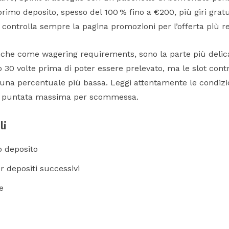
imo deposito, spesso del 100 % fino a €200, più giri gratuit
i controlla sempre la pagina promozioni per l’offerta più r
anche come wagering requirements, sono la parte più deli
0 volte prima di poter essere prelevato, ma le slot contri
 una percentuale più bassa. Leggi attentamente le condizio
e di puntata massima per scommessa.
li
o deposito
r depositi successivi
e