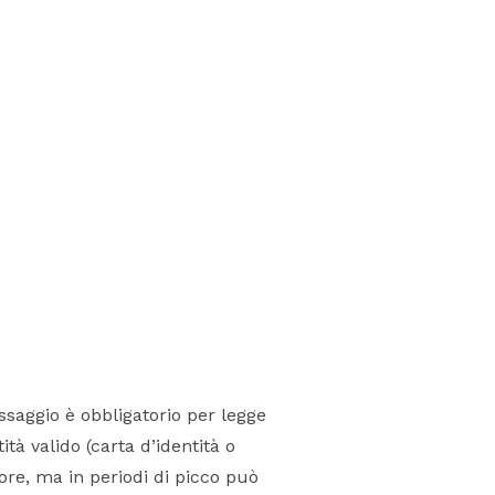
assaggio è obbligatorio per legge
tà valido (carta d’identità o
ore, ma in periodi di picco può