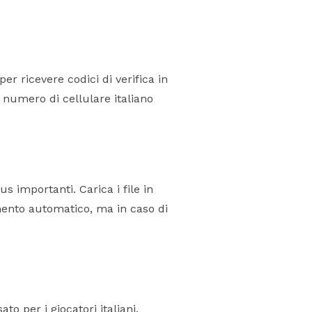
er ricevere codici di verifica in
 numero di cellulare italiano
 importanti. Carica i file in
imento automatico, ma in caso di
o per i giocatori italiani.