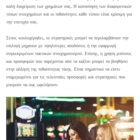
καλή διαχείριση των χρημάτων σας. Η κατανόηση των διαφορετικών
τύπων στοιχημάτων και οι πιθανότητες κάθε τύπου είναι κρίσιμη για
την επιτυχία σας.
Στους κουλοχέρηδες, οι στρατηγικές μπορεί να περιλαμβάνουν την
επιλογή μηχανών με υψηλότερες αποδόσεις ή την εφαρμογή
συγκεκριμένων τακτικών στοιχηματισμού. Επίσης, η χρήση μπόνους
και προσφορών που παρέχονται από τα καζίνο μπορεί να βοηθήσει
στην αύξηση της πιθανότητας νίκης. Είναι σημαντικό να είστε
ενημερωμένοι για τις τελευταίες προσφορές και στρατηγικές που
μπορούν να σας ωφελήσουν.