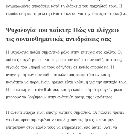
ενημερωμένες αποφάσεις κατά τη διάρκεια του παιχνιδιού τους. Η
εκπαίδευση και η μελέτη είναι το κλειδί για την επιτυχία στο καζίνο.
Ψυχολογία του παίκτη: Πώς να ελέγχετε
τις συναισθηματικές αντιδράσεις σας
Η ψυχολογία παίζει σημαντικό ρόλο στην επιτυχία στο καζίνο. Οι
παίκτες συχνά μπορεί να επηρεαστούν από τα συναισθήματά τους,
γεγονός που μπορεί να τους οδηγήσει σε κακές αποφάσεις. Η
αναγνώριση των συναισθηματικών τους καταστάσεων και η
ικανότητα να παραμένουν ήρεμοι είναι κρίσιμη για την επιτυχία τους.
Η πρακτική του mindfulness και η εκπαίδευση στη συγκέντρωση
μπορούν να βοηθήσουν στην ανάπτυξη αυτής της ικανότητας.
Η αυτοπειθαρχία είναι επίσης ζωτικής σημασίας. Οι παίκτες πρέπει
να είναι προετοιμασμένοι να αποδεχτούν τις ήττες και να μην
επιτρέπουν στον εαυτό τους να επηρεάζεται από αυτές. Αντί να