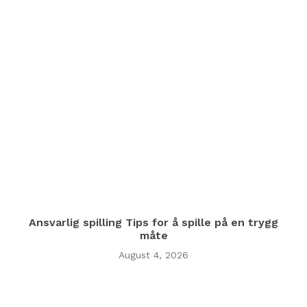
Ansvarlig spilling Tips for å spille på en trygg
måte
August 4, 2026