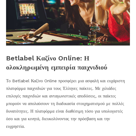
Betlabel Καζίνο Online: Η
ολοκληρωμένη εμπειρία παιχνιδιού
Το Betlabel Καζίνο Online προσφέρει μια ασφαλή και ευχάριστη
πλατφόρμα παιχνιδιών για τους Έλληνες παίκτες. Με χιλιάδες
επιλογές παιχνιδιών και ανταγωνιστικές αποδόσεις, οι παίκτες
μπορούν να απολαύσουν τη διαδικασία στοιχηματισμού με πολλές
δυνατότητες. Η πλατφόρμα είναι διαθέσιμη τόσο για υπολογιστές
όσο και για κινητά, διευκολύνοντας την πρόσβαση και την
ευχρηστία.