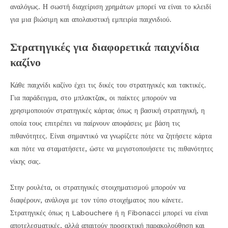
αναλόγως. Η σωστή διαχείριση χρημάτων μπορεί να είναι το κλειδί
για μια βιώσιμη και απολαυστική εμπειρία παιχνιδιού.
Στρατηγικές για διαφορετικά παιχνίδια
καζίνο
Κάθε παιχνίδι καζίνο έχει τις δικές του στρατηγικές και τακτικές.
Για παράδειγμα, στο μπλακτζακ, οι παίκτες μπορούν να
χρησιμοποιούν στρατηγικές κάρτας όπως η βασική στρατηγική, η
οποία τους επιτρέπει να παίρνουν αποφάσεις με βάση τις
πιθανότητες. Είναι σημαντικό να γνωρίζετε πότε να ζητήσετε κάρτα
και πότε να σταματήσετε, ώστε να μεγιστοποιήσετε τις πιθανότητες
νίκης σας.
Στην ρουλέτα, οι στρατηγικές στοιχηματισμού μπορούν να
διαφέρουν, ανάλογα με τον τύπο στοιχήματος που κάνετε.
Στρατηγικές όπως η Labouchere ή η Fibonacci μπορεί να είναι
αποτελεσματικές, αλλά απαιτούν προσεκτική παρακολούθηση και