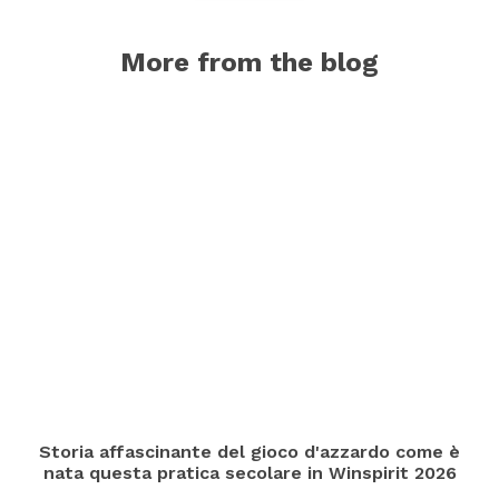
More from the blog
Storia affascinante del gioco d'azzardo come è
nata questa pratica secolare in Winspirit 2026