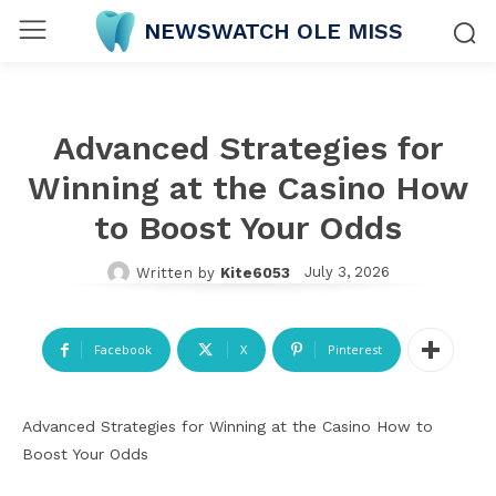
NEWSWATCH OLE MISS
Advanced Strategies for
Winning at the Casino How
to Boost Your Odds
July 3, 2026
Written by
Kite6053
Facebook
X
Pinterest
Advanced Strategies for Winning at the Casino How to
Boost Your Odds