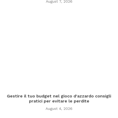
August 7, 2026
Gestire il tuo budget nel gioco d'azzardo consigli
pratici per evitare le perdite
August 4, 2026