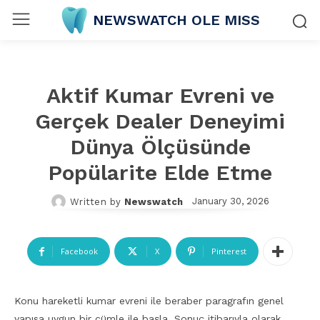
NEWSWATCH OLE MISS
Aktif Kumar Evreni ve
Gerçek Dealer Deneyimi
Dünya Ölçüsünde
Popülarite Elde Etme
January 30, 2026
Written by
Newswatch
Facebook
X
Pinterest
Konu hareketli kumar evreni ile beraber paragrafın genel
yapısa uygun bir cümle ile başla. Sonuç itibarıyla olarak,