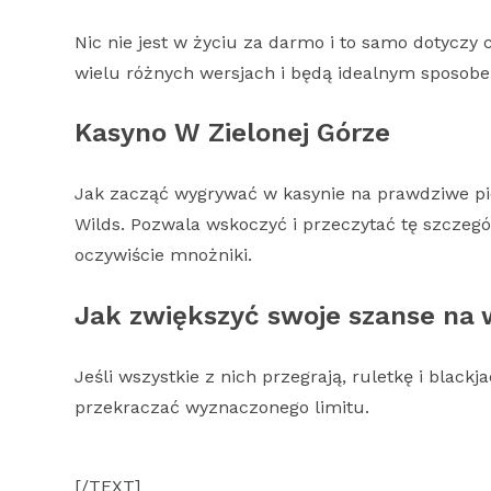
Nic nie jest w życiu za darmo i to samo dotyczy
wielu różnych wersjach i będą idealnym sposobe
Kasyno W Zielonej Górze
Jak zacząć wygrywać w kasynie na prawdziwe pie
Wilds. Pozwala wskoczyć i przeczytać tę szczegó
oczywiście mnożniki.
Jak zwiększyć swoje szanse na
Jeśli wszystkie z nich przegrają, ruletkę i black
przekraczać wyznaczonego limitu.
[/TEXT]