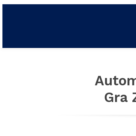
NE
Autom
Gra 