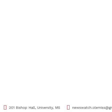
201 Bishop Hall, University, MS
newswatch.olemiss@g