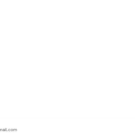
mail.com