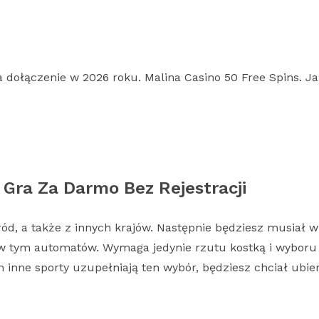
Facebook
X
Pinterest
WhatsApp
dołączenie w 2026 roku. Malina Casino 50 Free Spins. Jak
 Gra Za Darmo Bez Rejestracji
ród, a także z innych krajów. Następnie będziesz musia
ji w tym automatów. Wymaga jedynie rzutu kostką i wyboru
inne sporty uzupełniają ten wybór, będziesz chciał ubier