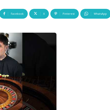
Facebook
X
Pinterest
WhatsApp