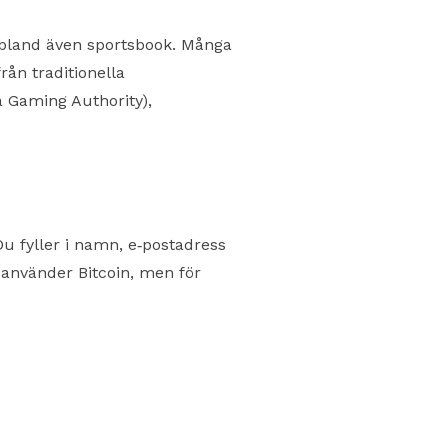
h ibland även sportsbook. Många
rån traditionella
a Gaming Authority),
 Du fyller i namn, e‑postadress
 använder Bitcoin, men för