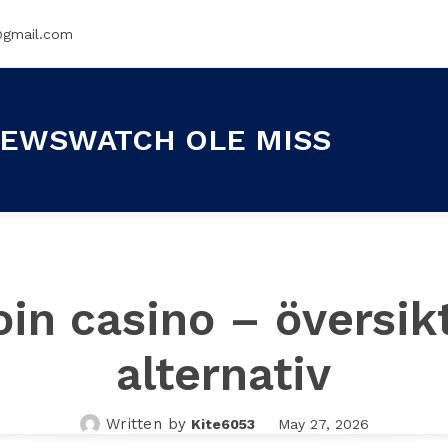
@gmail.com
EWSWATCH OLE MISS
oin casino – översik
alternativ
Written by
Kite6053
May 27, 2026