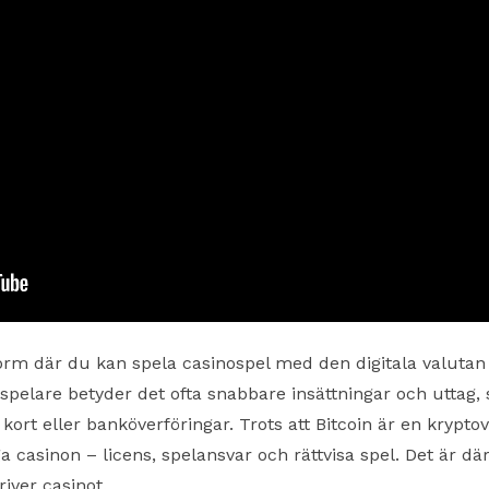
orm där du kan spela casinospel med den digitala valutan Bi
pelare betyder det ofta snabbare insättningar och uttag, 
rt eller banköverföringar. Trots att Bitcoin är en kryptova
asinon – licens, spelansvar och rättvisa spel. Det är därför
iver casinot.