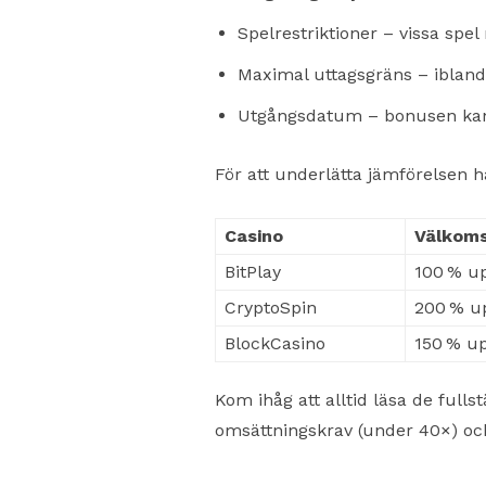
Spelrestriktioner – vissa spe
Maximal uttagsgräns – ibland
Utgångsdatum – bonusen kan ha
För att underlätta jämförelsen h
Casino
Välkom
BitPlay
100 % up
CryptoSpin
200 % up
BlockCasino
150 % up
Kom ihåg att alltid läsa de full
omsättningskrav (under 40×) och