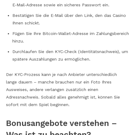
E‑Mail‑Adresse sowie ein sicheres Passwort ein.
Bestätigen Sie die E‑Mail über den Link, den das Casino
Ihnen schickt.
Fügen Sie Ihre Bitcoin‑Wallet‑Adresse im Zahlungsbereich
hinzu.
Durchlaufen Sie den KYC‑Check (Identitätsnachweis), um
spätere Auszahlungen zu ermöglichen.
Der KYC‑Prozess kann je nach Anbieter unterschiedlich
lange dauern – manche brauchen nur ein Foto Ihres
Ausweises, andere verlangen zusätzlich einen
Adressnachweis. Sobald alles genehmigt ist, können Sie
sofort mit dem Spiel beginnen.
Bonusangebote verstehen –
Was ist zu beachten?