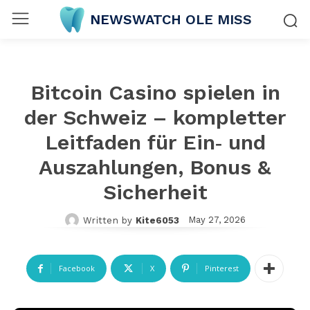
NEWSWATCH OLE MISS
Bitcoin Casino spielen in
der Schweiz – kompletter
Leitfaden für Ein‑ und
Auszahlungen, Bonus &
Sicherheit
May 27, 2026
Written by
Kite6053
Facebook
X
Pinterest