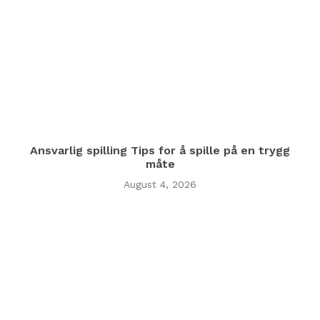
Ansvarlig spilling Tips for å spille på en trygg
måte
August 4, 2026