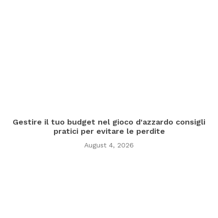
Gestire il tuo budget nel gioco d'azzardo consigli
pratici per evitare le perdite
August 4, 2026