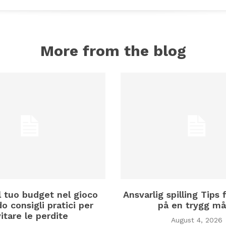
More from the blog
il tuo budget nel gioco
Ansvarlig spilling Tips f
o consigli pratici per
på en trygg må
itare le perdite
August 4, 2026