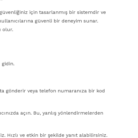
güvenliğiniz için tasarlanmış bir sistemdir ve
kullanıcılarına güvenli bir deneyim sunar.
 olur.
gidin.
osta gönderir veya telefon numaranıza bir kod
ıcınızda açın. Bu, yanlış yönlendirmelerden
 Hızlı ve etkin bir şekilde yanıt alabilirsiniz.