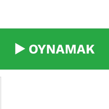
▶️ OYNAMAK