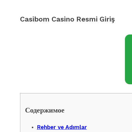
Casibom Casino Resmi Giriş
Содержимое
Rehber ve Adımlar