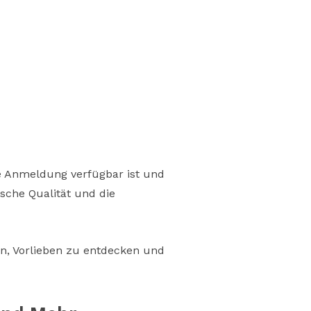
ne Anmeldung verfügbar ist und
ische Qualität und die
n, Vorlieben zu entdecken und