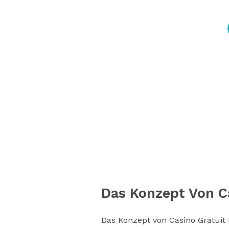
Das Konzept Von C
Das Konzept von Casino Gratuit b