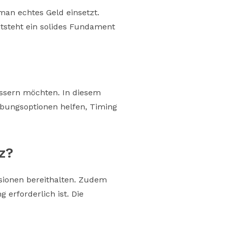
man echtes Geld einsetzt.
entsteht ein solides Fundament
bessern möchten. In diesem
Übungsoptionen helfen, Timing
z?
rsionen bereithalten. Zudem
 erforderlich ist. Die