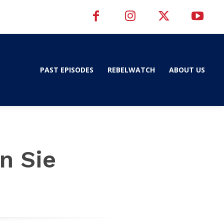
PAST EPISODES
REBELWATCH
ABOUT US
en Sie