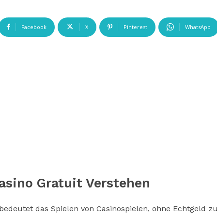
Facebook
X
Pinterest
WhatsApp
asino Gratuit Verstehen
edeutet das Spielen von Casinospielen, ohne Echtgeld zu ri