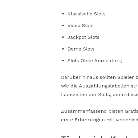
Klassische Slots
Video Slots
Jackpot Slots
Demo Slots
Slots Ohne Anmeldung
Darüber hinaus sollten Spieler
wie die Auszahlungstabellen stru
Ladezeiten der Slots, denn dies
Zusammenfassend bieten Gratis-
erste Erfahrungen mit verschi