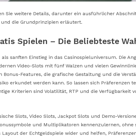
en Sie weitere Details, darunter ein ausführlicher Abschni
t und die Grundprinzipien erläutert.
tis Spielen – Die Beliebteste Wa
s als sanften Einstieg in das Casinospieluniversum. Die A
dernen Video-Slots mit fünf Walzen und vielen Gewinnlini
n Bonus-Features, die grafische Gestaltung und die Verstä
siko erkundet werden kann. So lassen sich Präferenzen te
tige Kriterien sind Volatilität, RTP und die Verfügbarkei
ische Slots, Video Slots, Jackpot Slots und Demo-Versio
 Bonussymbole und Multiplikatoren kennenzulernen, ohne s
 Layout der Echtgeldspiele wider und helfen, Präferenzen