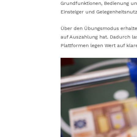
Grundfunktionen, Bedienung und
Einsteiger und Gelegenheitsnu
Über den Übungsmodus erhalten S
auf Auszahlung hat. Dadurch l
Plattformen legen Wert auf kla