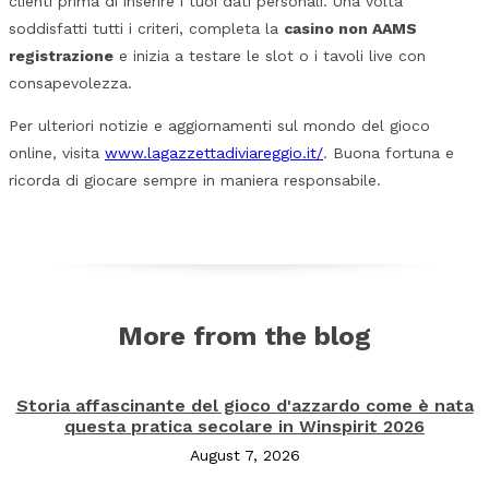
clienti prima di inserire i tuoi dati personali. Una volta
soddisfatti tutti i criteri, completa la
casino non AAMS
registrazione
e inizia a testare le slot o i tavoli live con
consapevolezza.
Per ulteriori notizie e aggiornamenti sul mondo del gioco
online, visita
www.lagazzettadiviareggio.it/
. Buona fortuna e
ricorda di giocare sempre in maniera responsabile.
More from the blog
Storia affascinante del gioco d'azzardo come è nata
questa pratica secolare in Winspirit 2026
August 7, 2026