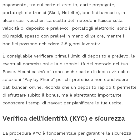
pagamento, tra cui carte di credito, carte prepagate,
portafogli elettronici (Skrill, Neteller), bonifici bancari e, in
alcuni casi, voucher. La scelta del metodo influisce sulla
velocità di deposito e prelievo: i portafogli elettronici sono i
più rapidi, spesso con prelievi in meno di 24 ore, mentre i
bonifici possono richiedere 3‑5 giorni lavorativi.
È consigliabile verificare prima i limiti di deposito e prelievo, le
eventuali commissioni e la disponibilità del metodo nel tuo
Paese. Alcuni casinò offrono anche carte di debito virtuali o
soluzioni “Pay by Phone” per chi preferisce non condividere
dati bancari online. Ricorda che un deposito rapido ti permette
di sfruttare subito il bonus, ma è altrettanto importante
conoscere i tempi di payout per pianificare le tue uscite.
Verifica dell’identità (KYC) e sicurezza
La procedura KYC è fondamentale per garantire la sicurezza