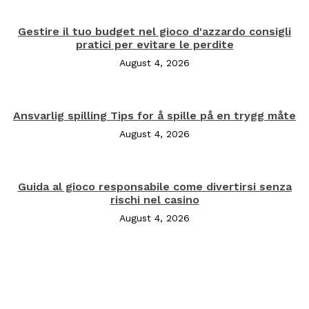
Gestire il tuo budget nel gioco d'azzardo consigli
pratici per evitare le perdite
August 4, 2026
Ansvarlig spilling Tips for å spille på en trygg måte
August 4, 2026
Guida al gioco responsabile come divertirsi senza
rischi nel casino
August 4, 2026
© NewsWatch Ole Miss | All rights reserved