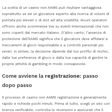
La scelta di un casino non AAMS può risultare vantaggiosa
soprattutto se sei un giocatore esperto alla ricerca di volumi di
puntata più elevati o di slot ad alta volatilità. Alcuni operatori
offrono anche scommesse live su eventi internazionali che non
sono coperti dal mercato italiano. D’altro canto, l’assenza di
protezione dell’AAMS significa che il giocatore deve affidarsi a
meccanismi di gioco responsabile e a controlli personali più
severi. In sintesi, la decisione dipende dal tuo profilo di rischio,
dalle tue preferenze di gioco e dalla tua capacità di gestire le
proprie attività di gambling in modo consapevole.
Come avviene la
registrazione
: passo
dopo passo
Il processo di
casino non AAMS registrazione
è generalmente
rapido e richiede pochi minuti. Prima di tutto, scegli un sito con
licenza verificabile, controlla le recensioni e assicurati che il