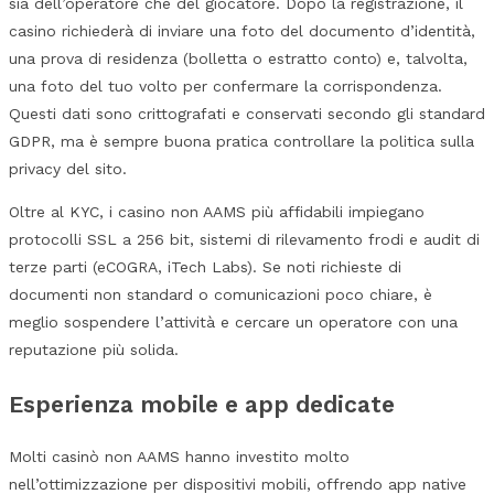
sia dell’operatore che del giocatore. Dopo la registrazione, il
casino richiederà di inviare una foto del documento d’identità,
una prova di residenza (bolletta o estratto conto) e, talvolta,
una foto del tuo volto per confermare la corrispondenza.
Questi dati sono crittografati e conservati secondo gli standard
GDPR, ma è sempre buona pratica controllare la politica sulla
privacy del sito.
Oltre al KYC, i casino non AAMS più affidabili impiegano
protocolli SSL a 256 bit, sistemi di rilevamento frodi e audit di
terze parti (eCOGRA, iTech Labs). Se noti richieste di
documenti non standard o comunicazioni poco chiare, è
meglio sospendere l’attività e cercare un operatore con una
reputazione più solida.
Esperienza mobile e app dedicate
Molti casinò non AAMS hanno investito molto
nell’ottimizzazione per dispositivi mobili, offrendo app native