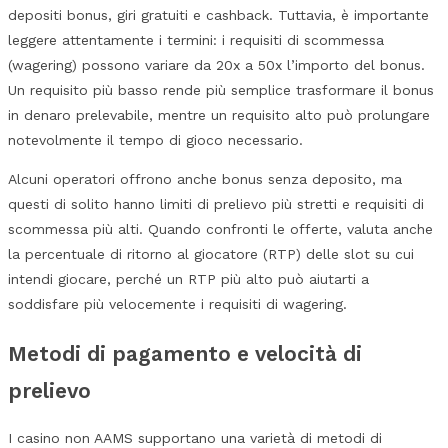
depositi bonus, giri gratuiti e cashback. Tuttavia, è importante
leggere attentamente i termini: i requisiti di scommessa
(wagering) possono variare da 20x a 50x l’importo del bonus.
Un requisito più basso rende più semplice trasformare il bonus
in denaro prelevabile, mentre un requisito alto può prolungare
notevolmente il tempo di gioco necessario.
Alcuni operatori offrono anche bonus senza deposito, ma
questi di solito hanno limiti di prelievo più stretti e requisiti di
scommessa più alti. Quando confronti le offerte, valuta anche
la percentuale di ritorno al giocatore (RTP) delle slot su cui
intendi giocare, perché un RTP più alto può aiutarti a
soddisfare più velocemente i requisiti di wagering.
Metodi di pagamento e velocità di
prelievo
I casino non AAMS supportano una varietà di metodi di