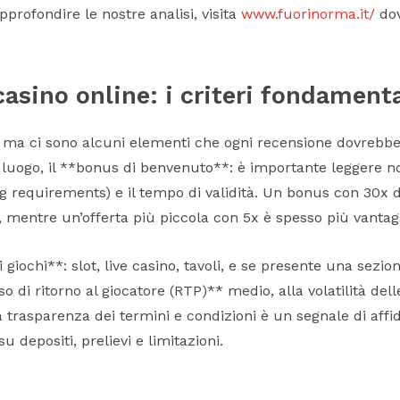
pprofondire le nostre analisi, visita
www.fuorinorma.it/
dov
asino online: i criteri fondamenta
 ma ci sono alcuni elementi che ogni recensione dovrebbe
 luogo, il **bonus di benvenuto**: è importante leggere no
 requirements) e il tempo di validità. Un bonus con 30x d
 mentre un’offerta più piccola con 5x è spesso più vantag
i giochi**: slot, live casino, tavoli, e se presente una sezio
 di ritorno al giocatore (RTP)** medio, alla volatilità delle
la trasparenza dei termini e condizioni è un segnale di affid
 depositi, prelievi e limitazioni.