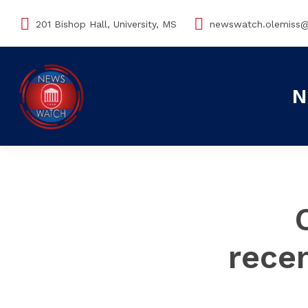
201 Bishop Hall, University, MS
newswatch.olemiss
N
recen