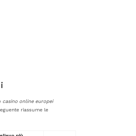
i
re
casino online europei
a seguente riassume le
elievo più