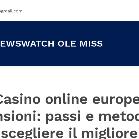
@gmail.com
EWSWATCH OLE MISS
Casino online europe
sioni: passi e meto
scegliere il migliore