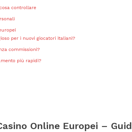
 cosa controllare
rsonali
europei
oso per i nuovi giocatori italiani?
enza commissioni?
amento più rapidi?
Casino Online Europei – Guid