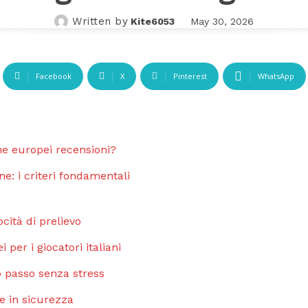
Written by
Kite6053
May 30, 2026
Facebook
X
Pinterest
WhatsApp
ne europei recensioni?
e: i criteri fondamentali
cità di prelievo
 per i giocatori italiani
o passo senza stress
e in sicurezza