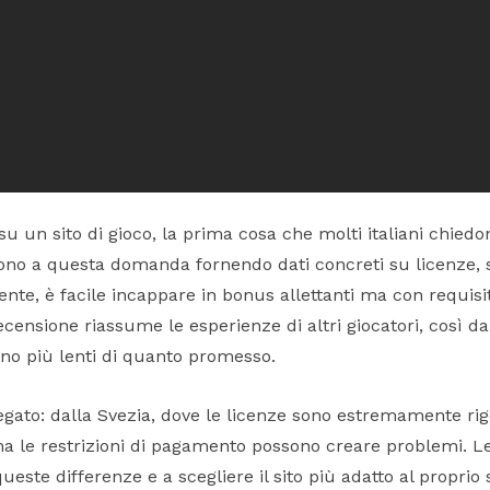
 un sito di gioco, la prima cosa che molti italiani chiedon
ono a questa domanda fornendo dati concreti su licenze, 
nte, è facile incappare in bonus allettanti ma con requisi
censione riassume le esperienze di altri giocatori, così da c
sono più lenti di quanto promesso.
gato: dalla Svezia, dove le licenze sono estremamente rigo
a le restrizioni di pagamento possono creare problemi. L
este differenze e a scegliere il sito più adatto al proprio s