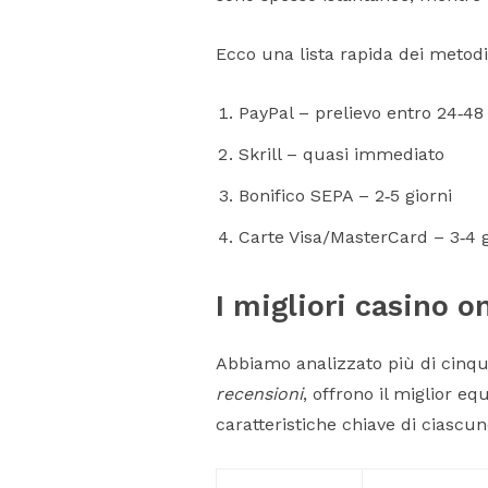
Ecco una lista rapida dei metodi p
PayPal – prelievo entro 24‑48
Skrill – quasi immediato
Bonifico SEPA – 2‑5 giorni
Carte Visa/MasterCard – 3‑4 g
I migliori casino on
Abbiamo analizzato più di cinqu
recensioni
, offrono il miglior e
caratteristiche chiave di ciascun