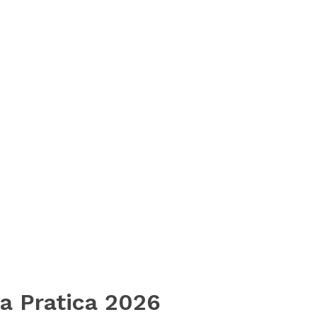
a Pratica 2026