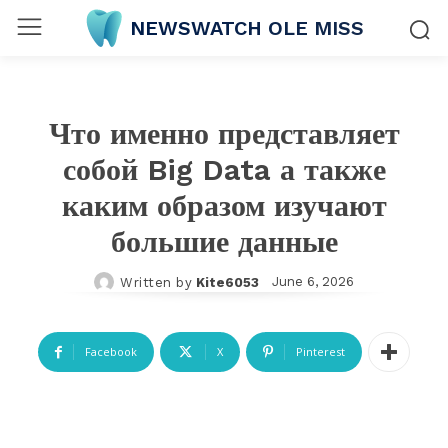
NEWSWATCH OLE MISS
Что именно представляет
собой Big Data а также
каким образом изучают
большие данные
June 6, 2026
Written by
Kite6053
Facebook
X
Pinterest