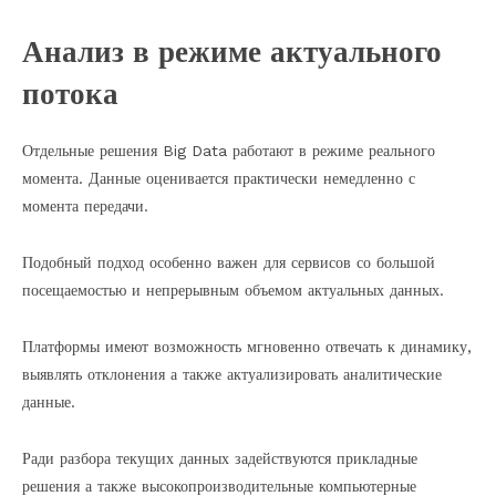
Анализ в режиме актуального
потока
Отдельные решения Big Data работают в режиме реального
момента. Данные оценивается практически немедленно с
момента передачи.
Подобный подход особенно важен для сервисов со большой
посещаемостью и непрерывным объемом актуальных данных.
Платформы имеют возможность мгновенно отвечать к динамику,
выявлять отклонения а также актуализировать аналитические
данные.
Ради разбора текущих данных задействуются прикладные
решения а также высокопроизводительные компьютерные