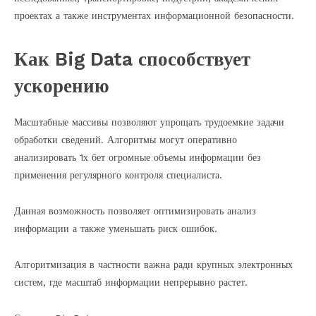
проектах а также инструментах информационной безопасности.
Как Big Data способствует
ускорению
Масштабные массивы позволяют упрощать трудоемкие задачи
обработки сведений. Алгоритмы могут оперативно
анализировать 1х бет огромные объемы информации без
применения регулярного контроля специалиста.
Данная возможность позволяет оптимизировать анализ
информации а также уменьшать риск ошибок.
Алгоритмизация в частности важна ради крупных электронных
систем, где масштаб информации непрерывно растет.