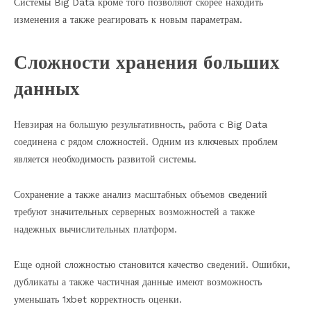
Системы Big Data кроме того позволяют скорее находить
изменения а также реагировать к новым параметрам.
Сложности хранения больших
данных
Невзирая на большую результативность, работа с Big Data
соединена с рядом сложностей. Одним из ключевых проблем
является необходимость развитой системы.
Сохранение а также анализ масштабных объемов сведений
требуют значительных серверных возможностей а также
надежных вычислительных платформ.
Еще одной сложностью становится качество сведений. Ошибки,
дубликаты а также частичная данные имеют возможность
уменьшать 1xbet корректность оценки.