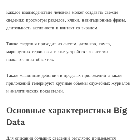
Каждое взаимодействие человека может создавать свежие
сведения: просмотры разделов, клики, навигационные фразы,
длительность активности и контакт со экраном.
Также сведения приходит из систем, датчиков, камер,
маршрутных сервисов а также устройств экосистемы
подключенных объектов.
Также машинные действия в пределах приложений а также
приложений генерируют крупные объемы служебных журналов
и аналитических показателей.
Основные характеристики Big
Data
Для описания больших сведений регулярно применяется