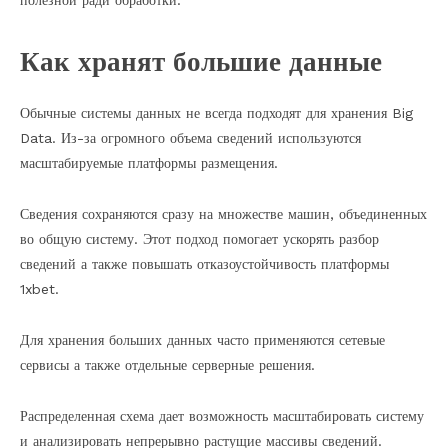
полезной ради обработки.
Как хранят большие данные
Обычные системы данных не всегда подходят для хранения Big
Data. Из-за огромного объема сведений используются
масштабируемые платформы размещения.
Сведения сохраняются сразу на множестве машин, объединенных
во общую систему. Этот подход помогает ускорять разбор
сведений а также повышать отказоустойчивость платформы
1xbet.
Для хранения больших данных часто применяются сетевые
сервисы а также отдельные серверные решения.
Распределенная схема дает возможность масштабировать систему
и анализировать непрерывно растущие массивы сведений.