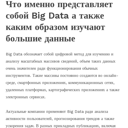
Что именно представляет
собой Big Data а также
каким образом изучают
большие данные
Big Data обозначает собой цифровой метод для изучению и
анализу масштабных массивов сведений, объем таких данных
очень значителен ради функционирования обычных
инструментов. Такие массивы постоянно создаются во онлайн-
среде, смартфонных приложениях, коммуникационных сетях,
удаленных платформах, картографических приложениях а также
электронных сервисах.
Актуальные компании применяют Big Data ради анализа
активности пользователей, прогнозирования трендов а также
ускорения задач. В разных прикладных публикациях, включая