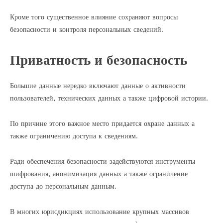
Кроме того существенное влияние сохраняют вопросы
безопасности и контроля персональных сведений.
Приватность и безопасность
Большие данные нередко включают данные о активности
пользователей, технических данных а также цифровой истории.
По причине этого важное место придается охране данных а
также ограничению доступа к сведениям.
Ради обеспечения безопасности задействуются инструменты
шифрования, анонимизация данных а также ограничение
доступа до персональным данным.
В многих юрисдикциях использование крупных массивов