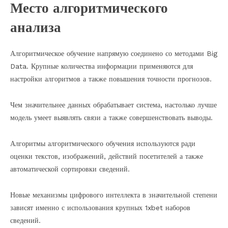
Место алгоритмического
анализа
Алгоритмическое обучение напрямую соединено со методами Big
Data. Крупные количества информации применяются для
настройки алгоритмов а также повышения точности прогнозов.
Чем значительнее данных обрабатывает система, настолько лучше
модель умеет выявлять связи а также совершенствовать выводы.
Алгоритмы алгоритмического обучения используются ради
оценки текстов, изображений, действий посетителей а также
автоматической сортировки сведений.
Новые механизмы цифрового интеллекта в значительной степени
зависят именно с использования крупных 1xbet наборов
сведений.