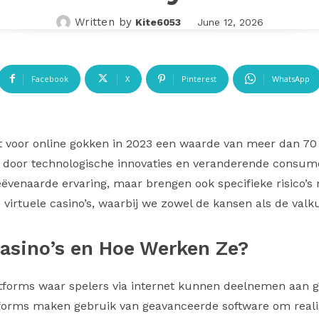
Written by
Kite6053
June 12, 2026
Facebook
X
Pinterest
WhatsApp
t voor online gokken in 2023 een waarde van meer dan 70 
n door technologische innovaties en veranderende consum
ëvenaarde ervaring, maar brengen ook specifieke risico’s m
virtuele casino’s, waarbij we zowel de kansen als de valku
Casino’s en Hoe Werken Ze?
platforms waar spelers via internet kunnen deelnemen aan g
atforms maken gebruik van geavanceerde software om real