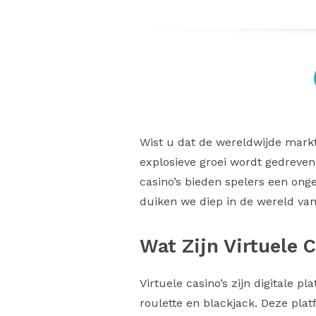
Wist u dat de wereldwijde mark
explosieve groei wordt gedreve
casino’s bieden spelers een onge
duiken we diep in de wereld van 
Wat Zijn Virtuele 
Virtuele casino’s zijn digitale 
roulette en blackjack. Deze pl