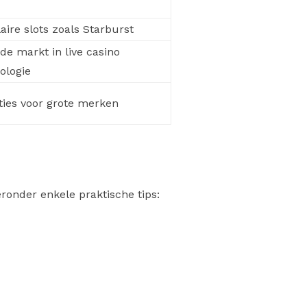
aire slots zoals Starburst
 de markt in live casino
ologie
ties voor grote merken
eronder enkele praktische tips: