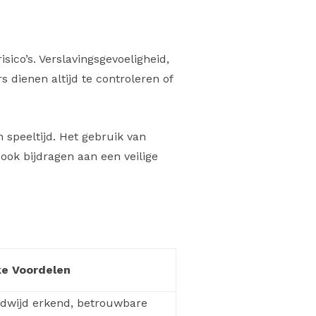
sico’s. Verslavingsgevoeligheid,
 dienen altijd te controleren of
 speeltijd. Het gebruik van
ok bijdragen aan een veilige
ke Voordelen
dwijd erkend, betrouwbare