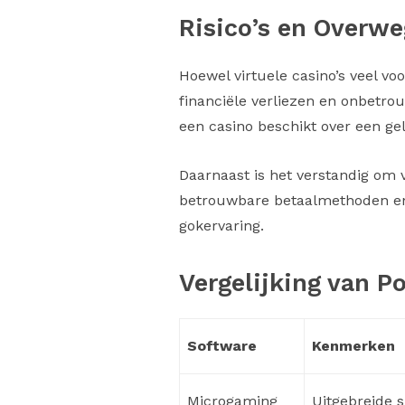
Risico’s en Overwe
Hoewel virtuele casino’s veel voo
financiële verliezen en onbetrou
een casino beschikt over een g
Daarnaast is het verstandig om v
betrouwbare betaalmethoden en 
gokervaring.
Vergelijking van P
Software
Kenmerken
Microgaming
Uitgebreide s