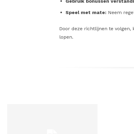
Gebruik bonussen verstandi
Speel met mate:
Neem regel
Door deze richtlijnen te volgen,
lopen.