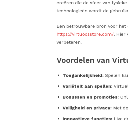
creëren die de sfeer van fysieke
technologieën wordt de gebruik
Een betrouwbare bron voor het 
https://virtuoosstore.com/
. Hier
verbeteren.
Voordelen van Virt
Toegankelijkheid:
Spelen kan
Variëteit aan spellen:
Virtue
Bonussen en promoties:
Onl
Veiligheid en privacy:
Met de 
Innovatieve functies:
Live d