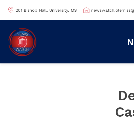
201 Bishop Hall, University, MS
newswatch.olemiss
N
De
Ca