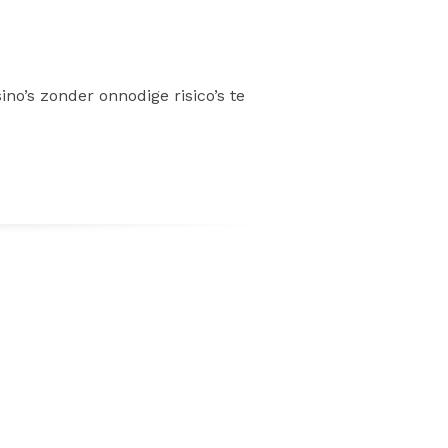
no’s zonder onnodige risico’s te