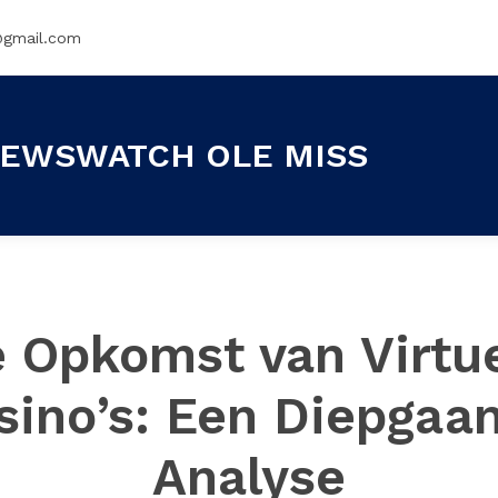
@gmail.com
EWSWATCH OLE MISS
 Opkomst van Virtu
sino’s: Een Diepgaa
Analyse