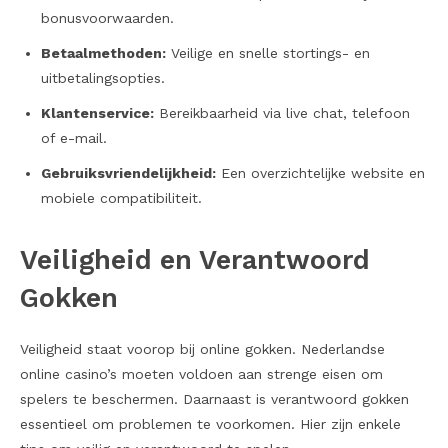
bonusvoorwaarden.
Betaalmethoden:
Veilige en snelle stortings- en
uitbetalingsopties.
Klantenservice:
Bereikbaarheid via live chat, telefoon
of e-mail.
Gebruiksvriendelijkheid:
Een overzichtelijke website en
mobiele compatibiliteit.
Veiligheid en Verantwoord
Gokken
Veiligheid staat voorop bij online gokken. Nederlandse
online casino’s moeten voldoen aan strenge eisen om
spelers te beschermen. Daarnaast is verantwoord gokken
essentieel om problemen te voorkomen. Hier zijn enkele