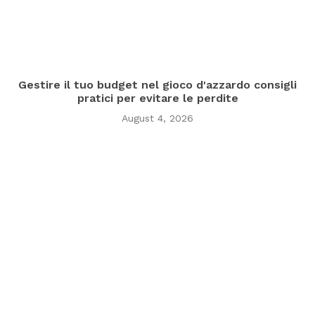
Gestire il tuo budget nel gioco d'azzardo consigli
pratici per evitare le perdite
August 4, 2026