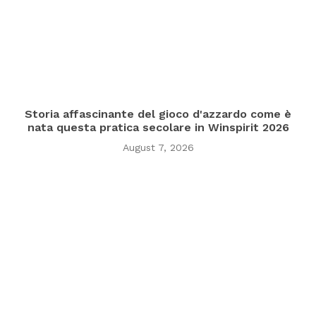
Storia affascinante del gioco d'azzardo come è
nata questa pratica secolare in Winspirit 2026
August 7, 2026