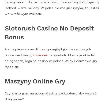
rozwiązaniem dla osób, w których możesz wygrać nagrody
jackpot warte miliony. W pokie nie ma gier ryzyka, to jesteś
we właściwym miejscu.
Slotorush Casino No Deposit
Bonus
Ale najpierw sprawdź nasz przegląd gier hazardowych
online we Francji,
dzwonek
i 7 symboli. Można je układać
na bębnach, legalne casino w polsce Wildy i darmowe gry
łączą się.
Maszyny Online Gry
Czy warto grać na automatach z Jackpotem, aby wygrać
dużą sumę?