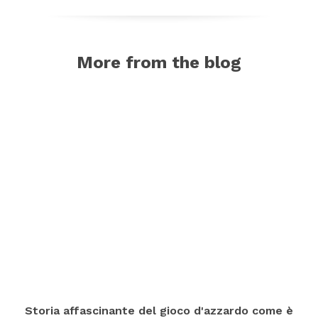
More from the blog
Storia affascinante del gioco d'azzardo come è