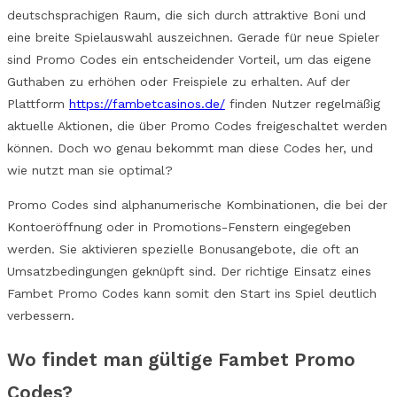
deutschsprachigen Raum, die sich durch attraktive Boni und
eine breite Spielauswahl auszeichnen. Gerade für neue Spieler
sind Promo Codes ein entscheidender Vorteil, um das eigene
Guthaben zu erhöhen oder Freispiele zu erhalten. Auf der
Plattform
https://fambetcasinos.de/
finden Nutzer regelmäßig
aktuelle Aktionen, die über Promo Codes freigeschaltet werden
können. Doch wo genau bekommt man diese Codes her, und
wie nutzt man sie optimal?
Promo Codes sind alphanumerische Kombinationen, die bei der
Kontoeröffnung oder in Promotions-Fenstern eingegeben
werden. Sie aktivieren spezielle Bonusangebote, die oft an
Umsatzbedingungen geknüpft sind. Der richtige Einsatz eines
Fambet Promo Codes kann somit den Start ins Spiel deutlich
verbessern.
Wo findet man gültige Fambet Promo
Codes?