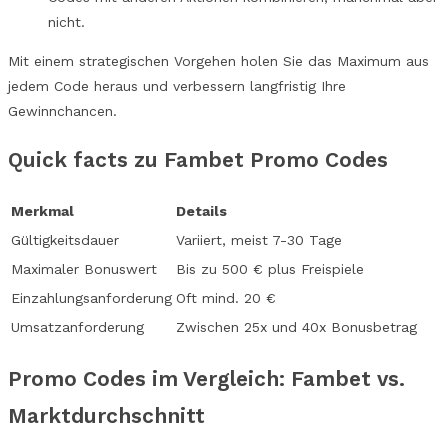
nicht.
Mit einem strategischen Vorgehen holen Sie das Maximum aus
jedem Code heraus und verbessern langfristig Ihre
Gewinnchancen.
Quick facts zu Fambet Promo Codes
Merkmal
Details
Gültigkeitsdauer
Variiert, meist 7-30 Tage
Maximaler Bonuswert
Bis zu 500 € plus Freispiele
Einzahlungsanforderung
Oft mind. 20 €
Umsatzanforderung
Zwischen 25x und 40x Bonusbetrag
Promo Codes im Vergleich: Fambet vs.
Marktdurchschnitt