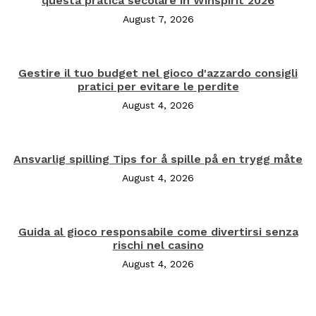
questa pratica secolare in Winspirit 2026
August 7, 2026
Gestire il tuo budget nel gioco d'azzardo consigli
pratici per evitare le perdite
August 4, 2026
Ansvarlig spilling Tips for å spille på en trygg måte
August 4, 2026
Guida al gioco responsabile come divertirsi senza
rischi nel casino
August 4, 2026
© NewsWatch Ole Miss | All rights reserved