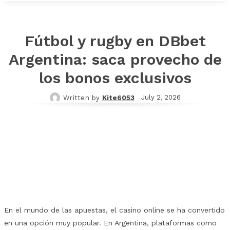
Fútbol y rugby en DBbet
Argentina: saca provecho de
los bonos exclusivos
July 2, 2026
Written by
Kite6053
Facebook
X
Pinterest
WhatsApp
En el mundo de las apuestas, el casino online se ha convertido
en una opción muy popular. En Argentina, plataformas como