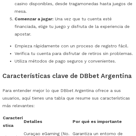
casino disponibles, desde tragamonedas hasta juegos de
mesa.
Comenzar a jugar:
Una vez que tu cuenta esté
financiada, elige tu juego y disfruta de la experiencia de
apostar.
Empieza rápidamente con un proceso de registro fácil.
Verifica tu cuenta para disfrutar de retiros sin problemas.
Utiliza métodos de pago seguros y convenientes.
Características clave de DBbet Argentina
Para entender mejor lo que DBbet Argentina ofrece a sus
usuarios, aquí tienes una tabla que resume sus características
más relevantes:
Caracterí
Detalles
Por qué es importante
stica
Curaçao eGaming (No.
Garantiza un entorno de