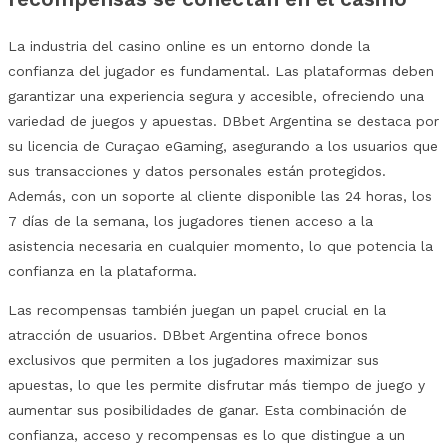
La industria del casino online es un entorno donde la
confianza del jugador es fundamental. Las plataformas deben
garantizar una experiencia segura y accesible, ofreciendo una
variedad de juegos y apuestas. DBbet Argentina se destaca por
su licencia de Curaçao eGaming, asegurando a los usuarios que
sus transacciones y datos personales están protegidos.
Además, con un soporte al cliente disponible las 24 horas, los
7 días de la semana, los jugadores tienen acceso a la
asistencia necesaria en cualquier momento, lo que potencia la
confianza en la plataforma.
Las recompensas también juegan un papel crucial en la
atracción de usuarios. DBbet Argentina ofrece bonos
exclusivos que permiten a los jugadores maximizar sus
apuestas, lo que les permite disfrutar más tiempo de juego y
aumentar sus posibilidades de ganar. Esta combinación de
confianza, acceso y recompensas es lo que distingue a un