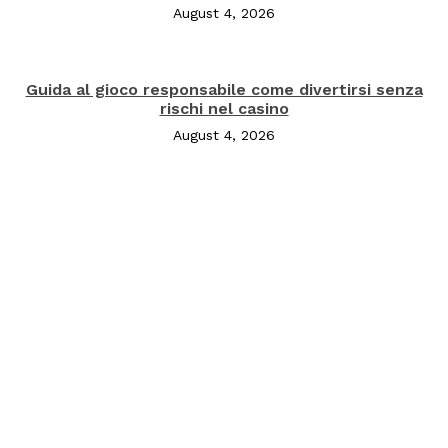
August 4, 2026
Guida al gioco responsabile come divertirsi senza
rischi nel casino
August 4, 2026
© NewsWatch Ole Miss | All rights reserved