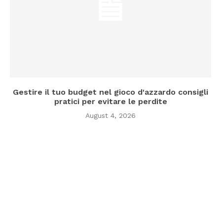
Gestire il tuo budget nel gioco d'azzardo consigli
pratici per evitare le perdite
August 4, 2026