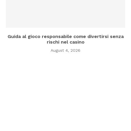
Guida al gioco responsabile come divertirsi senza
rischi nel casino
August 4, 2026