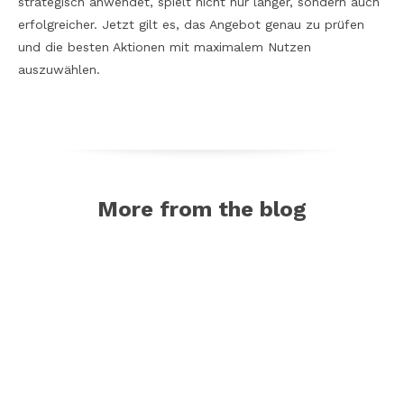
strategisch anwendet, spielt nicht nur länger, sondern auch
erfolgreicher. Jetzt gilt es, das Angebot genau zu prüfen
und die besten Aktionen mit maximalem Nutzen
auszuwählen.
More from the blog