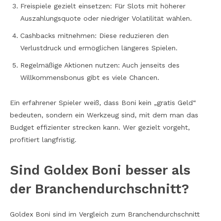
Freispiele gezielt einsetzen: Für Slots mit höherer
Auszahlungsquote oder niedriger Volatilität wählen.
Cashbacks mitnehmen: Diese reduzieren den
Verlustdruck und ermöglichen längeres Spielen.
Regelmäßige Aktionen nutzen: Auch jenseits des
Willkommensbonus gibt es viele Chancen.
Ein erfahrener Spieler weiß, dass Boni kein „gratis Geld“
bedeuten, sondern ein Werkzeug sind, mit dem man das
Budget effizienter strecken kann. Wer gezielt vorgeht,
profitiert langfristig.
Sind Goldex Boni besser als
der Branchendurchschnitt?
Goldex Boni sind im Vergleich zum Branchendurchschnitt