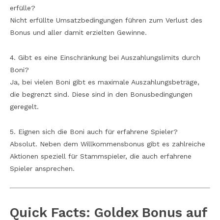
erfülle?
Nicht erfüllte Umsatzbedingungen führen zum Verlust des
Bonus und aller damit erzielten Gewinne.
4. Gibt es eine Einschränkung bei Auszahlungslimits durch
Boni?
Ja, bei vielen Boni gibt es maximale Auszahlungsbeträge,
die begrenzt sind. Diese sind in den Bonusbedingungen
geregelt.
5. Eignen sich die Boni auch für erfahrene Spieler?
Absolut. Neben dem Willkommensbonus gibt es zahlreiche
Aktionen speziell für Stammspieler, die auch erfahrene
Spieler ansprechen.
Quick Facts: Goldex Bonus auf