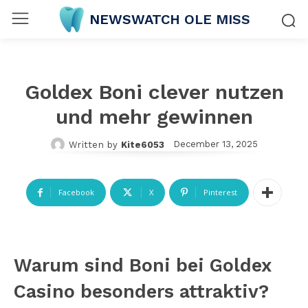
NEWSWATCH OLE MISS
Goldex Boni clever nutzen
und mehr gewinnen
December 13, 2025
Written by
Kite6053
Facebook
X
Pinterest
Warum sind Boni bei Goldex
Casino besonders attraktiv?