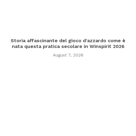
Storia affascinante del gioco d'azzardo come è
nata questa pratica secolare in Winspirit 2026
August 7, 2026