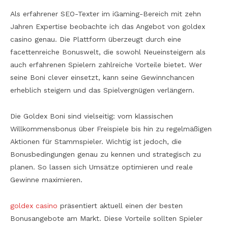
Als erfahrener SEO-Texter im iGaming-Bereich mit zehn
Jahren Expertise beobachte ich das Angebot von goldex
casino genau. Die Plattform überzeugt durch eine
facettenreiche Bonuswelt, die sowohl Neueinsteigern als
auch erfahrenen Spielern zahlreiche Vorteile bietet. Wer
seine Boni clever einsetzt, kann seine Gewinnchancen
erheblich steigern und das Spielvergnügen verlängern.
Die Goldex Boni sind vielseitig: vom klassischen
Willkommensbonus über Freispiele bis hin zu regelmäßigen
Aktionen für Stammspieler. Wichtig ist jedoch, die
Bonusbedingungen genau zu kennen und strategisch zu
planen. So lassen sich Umsätze optimieren und reale
Gewinne maximieren.
goldex casino
präsentiert aktuell einen der besten
Bonusangebote am Markt. Diese Vorteile sollten Spieler