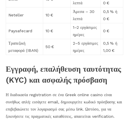
λεπτά
0 €
Άμεσα – 30
0,5 % ή
Neteller
10 €
λεπτά
0 €
1–2 εργάσιμες
Paysafecard
10 €
0 €
ημέρες
Τραπεζική
2–5 εργάσιμες
0,5 % ή
50 €
μεταφορά (IBAN)
ημέρες
1,00 €
Εγγραφή, επαλήθευση ταυτότητας
(KYC) και ασφαλής πρόσβαση
Η διαδικασία registration σε ένα Greek online casino είναι
συνήθως απλή: εισάγετε email, δημιουργείτε κωδικό πρόσβασης και
επιβεβαιώνετε τον λογαριασμό σας μέσω link. Ωστόσο, για να
ξεκινήσετε τις πραγματικές καταθέσεις, απαιτείται verification.