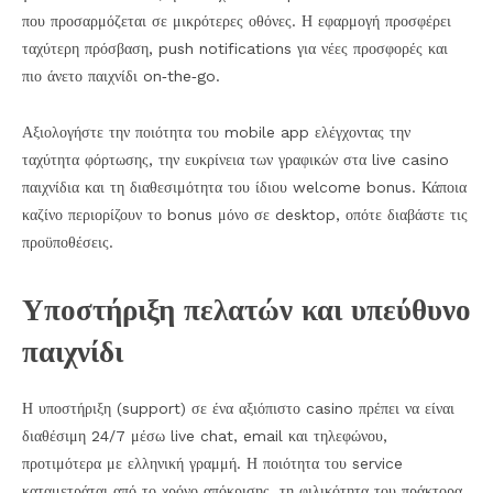
που προσαρμόζεται σε μικρότερες οθόνες. Η εφαρμογή προσφέρει
ταχύτερη πρόσβαση, push notifications για νέες προσφορές και
πιο άνετο παιχνίδι on‑the‑go.
Αξιολογήστε την ποιότητα του mobile app ελέγχοντας την
ταχύτητα φόρτωσης, την ευκρίνεια των γραφικών στα live casino
παιχνίδια και τη διαθεσιμότητα του ίδιου welcome bonus. Κάποια
καζίνο περιορίζουν το bonus μόνο σε desktop, οπότε διαβάστε τις
προϋποθέσεις.
Υποστήριξη πελατών και υπεύθυνο
παιχνίδι
Η υποστήριξη (support) σε ένα αξιόπιστο casino πρέπει να είναι
διαθέσιμη 24/7 μέσω live chat, email και τηλεφώνου,
προτιμότερα με ελληνική γραμμή. Η ποιότητα του service
καταμετράται από το χρόνο απόκρισης, τη φιλικότητα του πράκτορα