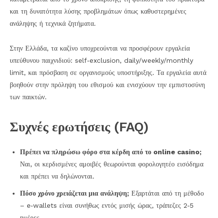
και τη δυνατότητα λύσης προβλημάτων όπως καθυστερημένες
ανάληψης ή τεχνικά ζητήματα.
Στην Ελλάδα, τα καζίνο υποχρεούνται να προσφέρουν εργαλεία
υπεύθυνου παιχνιδιού: self‑exclusion, daily/weekly/monthly
limit, και πρόσβαση σε οργανισμούς υποστήριξης. Τα εργαλεία αυτά
βοηθούν στην πρόληψη του εθισμού και ενισχύουν την εμπιστοσύνη
των παικτών.
Συχνές ερωτήσεις (FAQ)
Πρέπει να πληρώσω φόρο στα κέρδη από το online casino;
Ναι, οι κερδισμένες αμοιβές θεωρούνται φορολογητέο εισόδημα
και πρέπει να δηλώνονται.
Πόσο χρόνο χρειάζεται μια ανάληψη;
Εξαρτάται από τη μέθοδο
– e‑wallets είναι συνήθως εντός μισής ώρας, τράπεζες 2‑5
ημέρες.