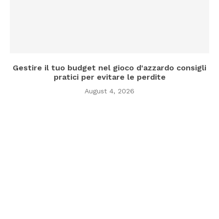
Gestire il tuo budget nel gioco d'azzardo consigli
pratici per evitare le perdite
August 4, 2026