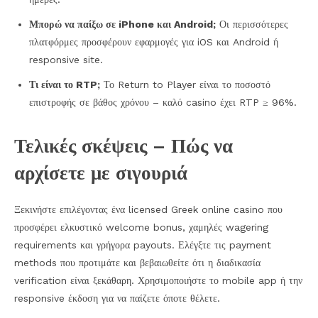
Μπορώ να παίξω σε iPhone και Android;
Οι περισσότερες
πλατφόρμες προσφέρουν εφαρμογές για iOS και Android ή
responsive site.
Τι είναι το RTP;
Το Return to Player είναι το ποσοστό
επιστροφής σε βάθος χρόνου – καλό casino έχει RTP ≥ 96%.
Τελικές σκέψεις – Πώς να
αρχίσετε με σιγουριά
Ξεκινήστε επιλέγοντας ένα licensed Greek online casino που
προσφέρει ελκυστικό welcome bonus, χαμηλές wagering
requirements και γρήγορα payouts. Ελέγξτε τις payment
methods που προτιμάτε και βεβαιωθείτε ότι η διαδικασία
verification είναι ξεκάθαρη. Χρησιμοποιήστε το mobile app ή την
responsive έκδοση για να παίζετε όποτε θέλετε.