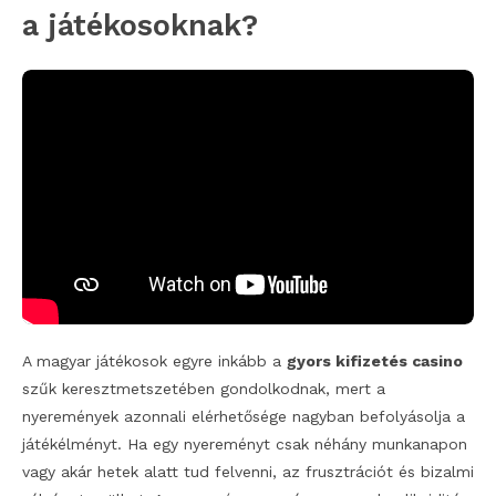
a játékosoknak?
A magyar játékosok egyre inkább a
gyors kifizetés casino
szűk keresztmetszetében gondolkodnak, mert a
nyeremények azonnali elérhetősége nagyban befolyásolja a
játékélményt. Ha egy nyereményt csak néhány munkanapon
vagy akár hetek alatt tud felvenni, az frusztrációt és bizalmi