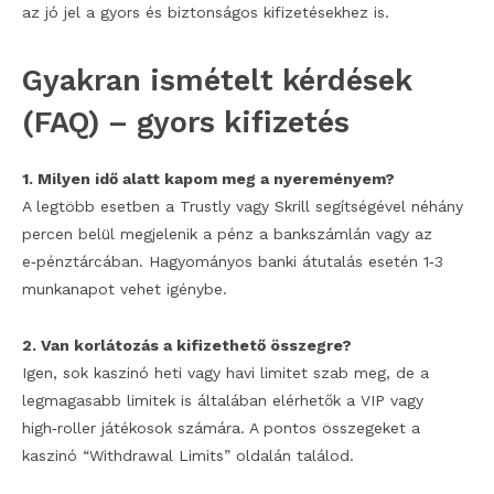
az jó jel a gyors és biztonságos kifizetésekhez is.
Gyakran ismételt kérdések
(FAQ) – gyors kifizetés
1. Milyen idő alatt kapom meg a nyereményem?
A legtöbb esetben a Trustly vagy Skrill segítségével néhány
percen belül megjelenik a pénz a bankszámlán vagy az
e‑pénztárcában. Hagyományos banki átutalás esetén 1‑3
munkanapot vehet igénybe.
2. Van korlátozás a kifizethető összegre?
Igen, sok kaszinó heti vagy havi limitet szab meg, de a
legmagasabb limitek is általában elérhetők a VIP vagy
high‑roller játékosok számára. A pontos összegeket a
kaszinó “Withdrawal Limits” oldalán találod.