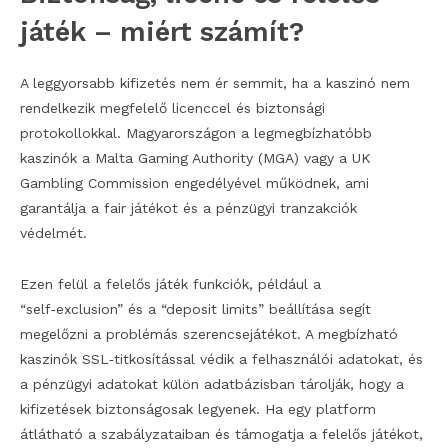
játék – miért számít?
A leggyorsabb kifizetés nem ér semmit, ha a kaszinó nem
rendelkezik megfelelő licenccel és biztonsági
protokollokkal. Magyarországon a legmegbízhatóbb
kaszinók a Malta Gaming Authority (MGA) vagy a UK
Gambling Commission engedélyével működnek, ami
garantálja a fair játékot és a pénzügyi tranzakciók
védelmét.
Ezen felül a felelős játék funkciók, például a
“self‑exclusion” és a “deposit limits” beállítása segít
megelőzni a problémás szerencsejátékot. A megbízható
kaszinók SSL‑titkosítással védik a felhasználói adatokat, és
a pénzügyi adatokat külön adatbázisban tárolják, hogy a
kifizetések biztonságosak legyenek. Ha egy platform
átlátható a szabályzataiban és támogatja a felelős játékot,