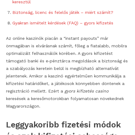
keresztül
Biztonság, licenc és felelős játék – miért számít?
Gyakran ismételt kérdések (FAQ) – gyors kifizetés
Az online kaszinók piacán a “instant payouts” már
önmagában is elvárásnak számít, főleg a fiatalabb, mobilra
optimalizált felhasználók körében. A gyors kifizetést
támogató banki és e‑pénztárca megoldások a biztonság és
a szabályozás keretein belül is megbízható alternatívát
jelentenek. Amikor a kaszinó egyértelműen kommunikálja a
kifizetési határidőket, a játékosok könnyebben döntenek a
regisztráció mellett. Ezért a
gyors kifizetés casino
keresések a keresőmotorokban folyamatosan növekednek
Magyarországon.
Leggyakoribb fizetési módok