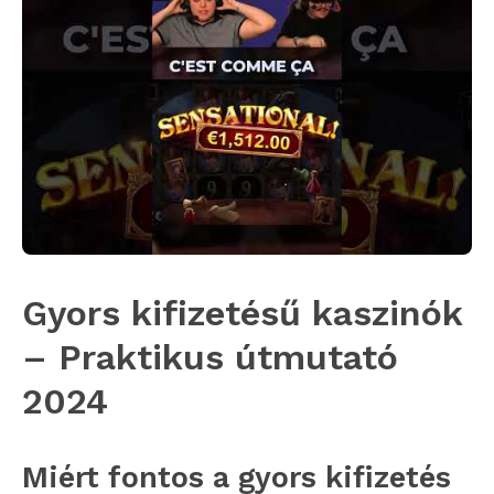
Gyors kifizetésű kaszinók
– Praktikus útmutató
2024
Miért fontos a gyors kifizetés