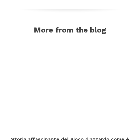
More from the blog
Storia affascinante del gioco d'azzardo come è