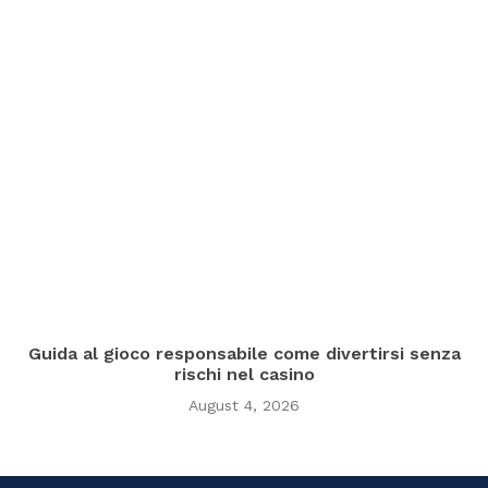
Guida al gioco responsabile come divertirsi senza
rischi nel casino
August 4, 2026