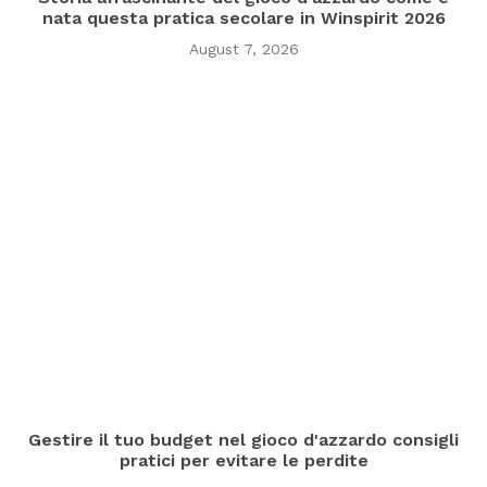
nata questa pratica secolare in Winspirit 2026
August 7, 2026
Gestire il tuo budget nel gioco d'azzardo consigli
pratici per evitare le perdite