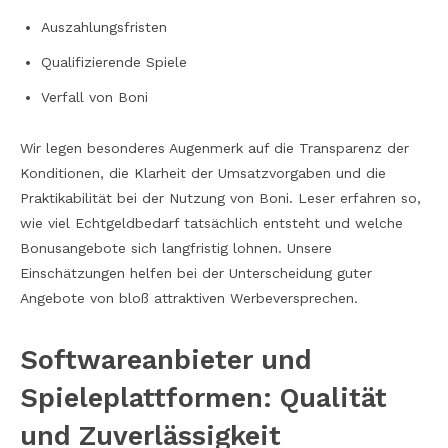
Auszahlungsfristen
Qualifizierende Spiele
Verfall von Boni
Wir legen besonderes Augenmerk auf die Transparenz der
Konditionen, die Klarheit der Umsatzvorgaben und die
Praktikabilität bei der Nutzung von Boni. Leser erfahren so,
wie viel Echtgeldbedarf tatsächlich entsteht und welche
Bonusangebote sich langfristig lohnen. Unsere
Einschätzungen helfen bei der Unterscheidung guter
Angebote von bloß attraktiven Werbeversprechen.
Softwareanbieter und
Spieleplattformen: Qualität
und Zuverlässigkeit