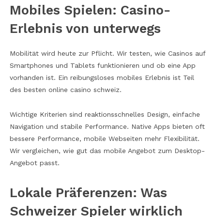
Mobiles Spielen: Casino-
Erlebnis von unterwegs
Mobilität wird heute zur Pflicht. Wir testen, wie Casinos auf
Smartphones und Tablets funktionieren und ob eine App
vorhanden ist. Ein reibungsloses mobiles Erlebnis ist Teil
des besten online casino schweiz.
Wichtige Kriterien sind reaktionsschnelles Design, einfache
Navigation und stabile Performance. Native Apps bieten oft
bessere Performance, mobile Webseiten mehr Flexibilität.
Wir vergleichen, wie gut das mobile Angebot zum Desktop-
Angebot passt.
Lokale Präferenzen: Was
Schweizer Spieler wirklich