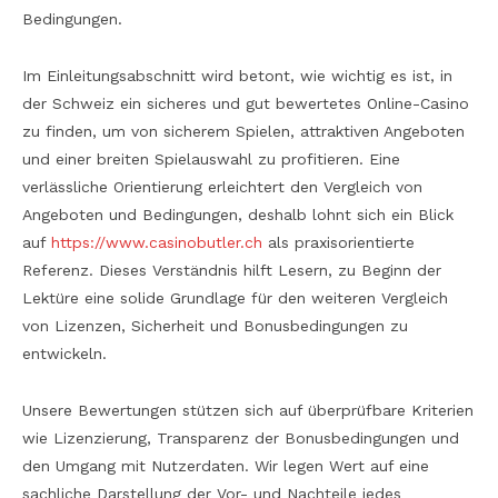
Bedingungen.
Im Einleitungsabschnitt wird betont, wie wichtig es ist, in
der Schweiz ein sicheres und gut bewertetes Online-Casino
zu finden, um von sicherem Spielen, attraktiven Angeboten
und einer breiten Spielauswahl zu profitieren. Eine
verlässliche Orientierung erleichtert den Vergleich von
Angeboten und Bedingungen, deshalb lohnt sich ein Blick
auf
https://www.casinobutler.ch
als praxisorientierte
Referenz. Dieses Verständnis hilft Lesern, zu Beginn der
Lektüre eine solide Grundlage für den weiteren Vergleich
von Lizenzen, Sicherheit und Bonusbedingungen zu
entwickeln.
Unsere Bewertungen stützen sich auf überprüfbare Kriterien
wie Lizenzierung, Transparenz der Bonusbedingungen und
den Umgang mit Nutzerdaten. Wir legen Wert auf eine
sachliche Darstellung der Vor- und Nachteile jedes