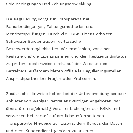
Spielbedingungen und Zahlungsabwicklung.
Die Regulierung sorgt für Transparenz bei
Bonusbedingungen, Zahlungsmethoden und
Identitätsprüfungen. Durch die ESBK-Lizenz erhalten
Schweizer Spieler zudem verlässliche
Beschwerdemöglichkeiten. Wir empfehlen, vor einer
Registrierung die Lizenznummer und den Regulierungsstatus
zu prüfen, idealerweise direkt auf der Website des
Betreibers. Außerdem bieten offizielle Regulierungsstellen
Ansprechpartner bei Fragen oder Problemen.
Zusätzliche Hinweise helfen bei der Unterscheidung seriöser
Anbieter von weniger vertrauenswürdigen Angeboten. Wir
überprüfen regelmäßig Veröffentlichungen der ESBK und
verweisen bei Bedarf auf amtliche Informationen.
Transparente Hinweise zur Lizenz, dem Schutz der Daten
und dem Kundendienst gehören zu unseren