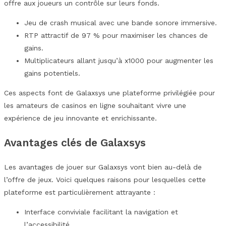
offre aux joueurs un contrôle sur leurs fonds.
Jeu de crash musical avec une bande sonore immersive.
RTP attractif de 97 % pour maximiser les chances de
gains.
Multiplicateurs allant jusqu’à x1000 pour augmenter les
gains potentiels.
Ces aspects font de Galaxsys une plateforme privilégiée pour
les amateurs de casinos en ligne souhaitant vivre une
expérience de jeu innovante et enrichissante.
Avantages clés de Galaxsys
Les avantages de jouer sur Galaxsys vont bien au-delà de
l’offre de jeux. Voici quelques raisons pour lesquelles cette
plateforme est particulièrement attrayante :
Interface conviviale facilitant la navigation et
l’accessibilité.