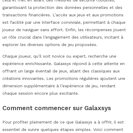
cela et met en avant des mesures de sécurité robustes,
garantissant la protection des données personnelles et des
transactions financières. L’accès aux jeux et aux promotions
est facilité par une interface conviviale, permettant à chaque
joueur de naviguer sans effort. Enfin, les récompenses jouent
un rôle crucial dans l’engagement des utilisateurs, incitant à
explorer les diverses options de jeu proposées.
Chaque joueur, qu’il soit novice ou expert, recherche une
expérience enrichissante. Galaxsys répond à cette attente en
offrant un large éventail de jeux, allant des classiques aux
créations innovantes. Les promotions régulières ajoutent une
dimension supplémentaire à l’expérience de jeu, rendant
chaque session encore plus excitante.
Comment commencer sur Galaxsys
Pour profiter pleinement de ce que Galaxsys a à offrir, il est
essentiel de suivre quelques étapes simples. Voici comment