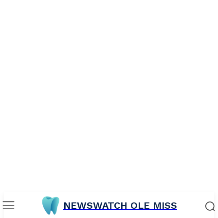
NEWSWATCH OLE MISS