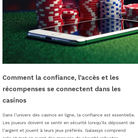
Comment la confiance, l’accès et les
récompenses se connectent dans les
casinos
Dans l’univers des casinos en ligne, la confiance est essentielle.
Les joueurs doivent se sentir en sécurité lorsqu’ils déposent de
l’argent et jouent à leurs jeux préférés. Galaxsys comprend