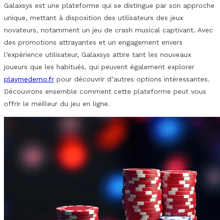
Galaxsys est une plateforme qui se distingue par son approche
unique, mettant à disposition des utilisateurs des jeux
novateurs, notamment un jeu de crash musical captivant. Avec
des promotions attrayantes et un engagement envers
l’expérience utilisateur, Galaxsys attire tant les nouveaux
joueurs que les habitués, qui peuvent également explorer
playmedemo.fr
pour découvrir d’autres options intéressantes.
Découvrons ensemble comment cette plateforme peut vous
offrir le meilleur du jeu en ligne.