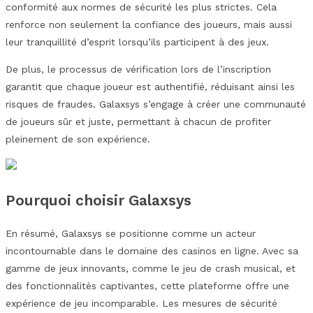
conformité aux normes de sécurité les plus strictes. Cela
renforce non seulement la confiance des joueurs, mais aussi
leur tranquillité d’esprit lorsqu’ils participent à des jeux.
De plus, le processus de vérification lors de l’inscription
garantit que chaque joueur est authentifié, réduisant ainsi les
risques de fraudes. Galaxsys s’engage à créer une communauté
de joueurs sûr et juste, permettant à chacun de profiter
pleinement de son expérience.
Pourquoi choisir Galaxsys
En résumé, Galaxsys se positionne comme un acteur
incontournable dans le domaine des casinos en ligne. Avec sa
gamme de jeux innovants, comme le jeu de crash musical, et
des fonctionnalités captivantes, cette plateforme offre une
expérience de jeu incomparable. Les mesures de sécurité