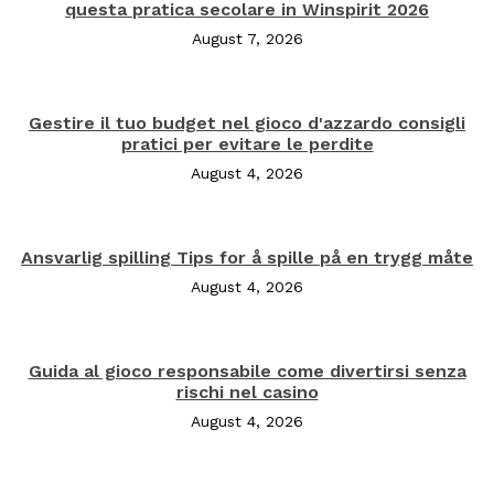
questa pratica secolare in Winspirit 2026
August 7, 2026
Gestire il tuo budget nel gioco d'azzardo consigli
pratici per evitare le perdite
August 4, 2026
Ansvarlig spilling Tips for å spille på en trygg måte
August 4, 2026
Guida al gioco responsabile come divertirsi senza
rischi nel casino
August 4, 2026
© NewsWatch Ole Miss | All rights reserved