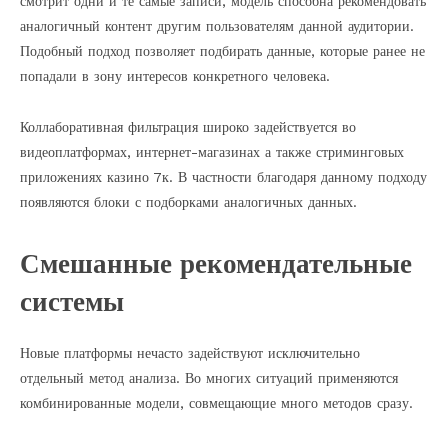
смотрит одни и те самые записи, модель способна рекомендовать
аналогичный контент другим пользователям данной аудитории.
Подобный подход позволяет подбирать данные, которые ранее не
попадали в зону интересов конкретного человека.
Коллаборативная фильтрация широко задействуется во
видеоплатформах, интернет-магазинах а также стриминговых
приложениях казино 7к. В частности благодаря данному подходу
появляются блоки с подборками аналогичных данных.
Смешанные рекомендательные
системы
Новые платформы нечасто задействуют исключительно
отдельный метод анализа. Во многих ситуаций применяются
комбинированные модели, совмещающие много методов сразу.