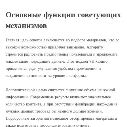
Основные функции советующих
механизмов
Главная цель советов заключается во подборе материалов, что со
высокой возможностью привлечет внимание. Алгоритм
стремится распознать предпочтения пользователя и предложить
максимально подходящие данные. Этот подход 7К казино
применяется ради улучшения удобства перемещения и
сохранения активности на уровне платформы.
Дополнительной целью считается снижение объема ненужной
информации. Современные ресурсы включают значительное
количество контента, а при отсутствии фильтрации нахождение
нужных данных требовал бы намного дольше времени.
Подборочные алгоритмы позволяют отсортировать материалы а
также подготовить персонализированную ленту.