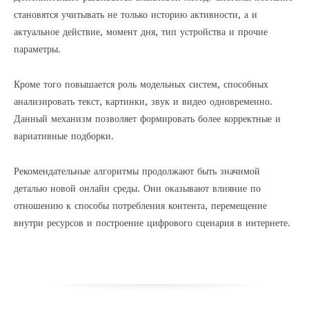
становятся учитывать не только историю активности, а и
актуальное действие, момент дня, тип устройства и прочие
параметры.
Кроме того повышается роль модельных систем, способных
анализировать текст, картинки, звук и видео одновременно.
Данный механизм позволяет формировать более корректные и
вариативные подборки.
Рекомендательные алгоритмы продолжают быть значимой
деталью новой онлайн среды. Они оказывают влияние по
отношению к способы потребления контента, перемещение
внутри ресурсов и построение цифрового сценария в интернете.