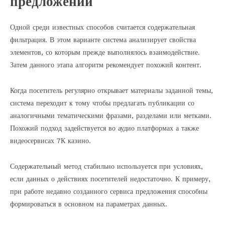
предложений
Одной среди известных способов считается содержательная
фильтрация. В этом варианте система анализирует свойства
элементов, со которым прежде выполнялось взаимодействие.
Затем данного этапа алгоритм рекомендует похожий контент.
Когда посетитель регулярно открывает материалы заданной темы,
система переходит к тому чтобы предлагать публикации со
аналогичными тематическими фразами, разделами или метками.
Похожий подход задействуется во аудио платформах а также
видеосервисах 7К казино.
Содержательный метод стабильно используется при условиях,
если данных о действиях посетителей недостаточно. К примеру,
при работе недавно созданного сервиса предложения способны
формироваться в основном на параметрах данных.