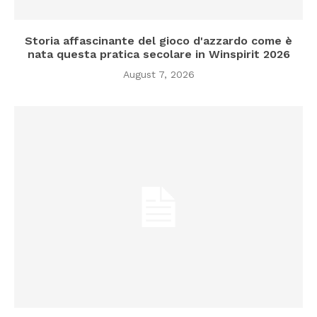
Storia affascinante del gioco d'azzardo come è
nata questa pratica secolare in Winspirit 2026
August 7, 2026