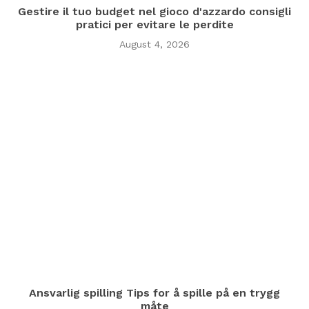
Gestire il tuo budget nel gioco d'azzardo consigli
pratici per evitare le perdite
August 4, 2026
Ansvarlig spilling Tips for å spille på en trygg
måte