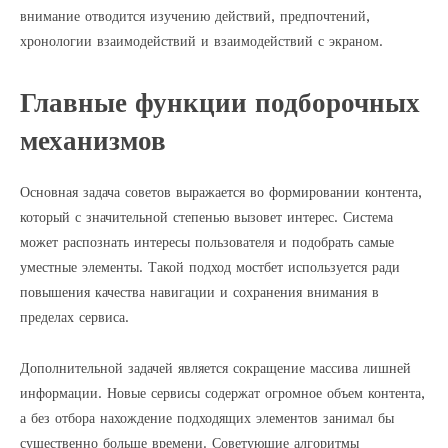
внимание отводится изучению действий, предпочтений,
хронологии взаимодействий и взаимодействий с экраном.
Главные функции подборочных
механизмов
Основная задача советов выражается во формировании контента,
который с значительной степенью вызовет интерес. Система
может распознать интересы пользователя и подобрать самые
уместные элементы. Такой подход мостбет используется ради
повышения качества навигации и сохранения внимания в
пределах сервиса.
Дополнительной задачей является сокращение массива лишней
информации. Новые сервисы содержат огромное объем контента,
а без отбора нахождение подходящих элементов занимал бы
существенно больше времени. Советующие алгоритмы