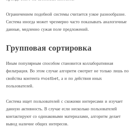
Ограничением подобной системы считается узкое разнообразие.
Система иногда может чрезмерно часто показывать аналогичные
данные, медленно сужая поле предложений.
Групповая сортировка
Иным популярным способом становится коллаборативная
фильтрация. Во этом случае алгоритм смотрит не только лишь по
свойства контента mostbet, а и по действия иных
пользователей.
Система ищет пользователей с схожими интересами и изучает
данную активность. В случае если несколько пользователей
контактируют со одинаковыми материалами, алгоритм делает
вывод наличие общих интересов.