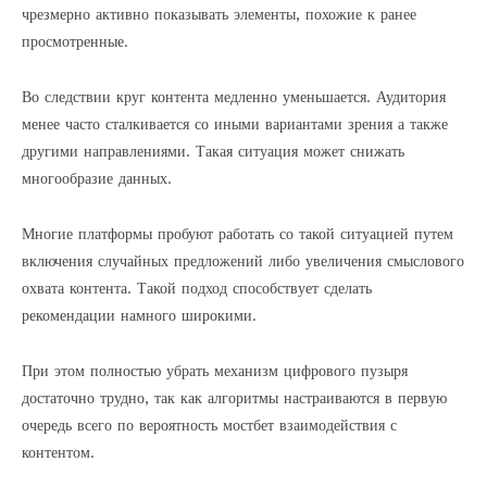
чрезмерно активно показывать элементы, похожие к ранее
просмотренные.
Во следствии круг контента медленно уменьшается. Аудитория
менее часто сталкивается со иными вариантами зрения а также
другими направлениями. Такая ситуация может снижать
многообразие данных.
Многие платформы пробуют работать со такой ситуацией путем
включения случайных предложений либо увеличения смыслового
охвата контента. Такой подход способствует сделать
рекомендации намного широкими.
При этом полностью убрать механизм цифрового пузыря
достаточно трудно, так как алгоритмы настраиваются в первую
очередь всего по вероятность мостбет взаимодействия с
контентом.