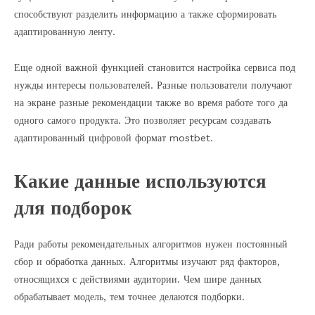
способствуют разделить информацию а также сформировать
адаптированную ленту.
Еще одной важной функцией становится настройка сервиса под
нужды интересы пользователей. Разные пользователи получают
на экране разные рекомендации также во время работе того да
одного самого продукта. Это позволяет ресурсам создавать
адаптированный цифровой формат mostbet.
Какие данные используются
для подборок
Ради работы рекомендательных алгоритмов нужен постоянный
сбор и обработка данных. Алгоритмы изучают ряд факторов,
относящихся с действиями аудитории. Чем шире данных
обрабатывает модель, тем точнее делаются подборки.