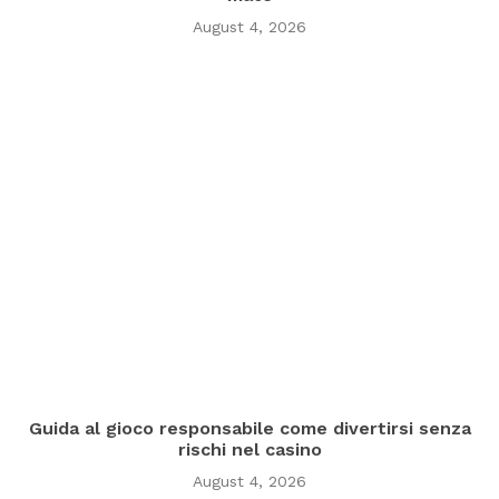
August 4, 2026
Guida al gioco responsabile come divertirsi senza
rischi nel casino
August 4, 2026