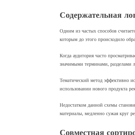
Содержательная ло
Одним из частых способов считаетс
которым до этого происходило обра
Когда аудитория часто просматрив
значимыми терминами, разделами л
Тематический метод эффективно исп
использовании нового продукта ре
Недостатком данной схемы станови
материалы, медленно сужая круг р
Совместная сортир