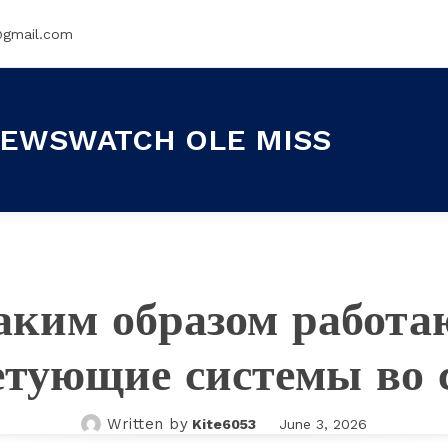
@gmail.com
EWSWATCH OLE MISS
аким образом работа
етующие системы во 
Written by
Kite6053
June 3, 2026