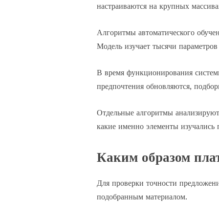
настраиваются на крупных массива
Алгоритмы автоматического обучен
Модель изучает тысячи параметров
В время функционирования системы
предпочтения обновляются, подбор
Отдельные алгоритмы анализируют 
какие именно элементы изучались 
Каким образом пла
Для проверки точности предложени
подобранным материалом.