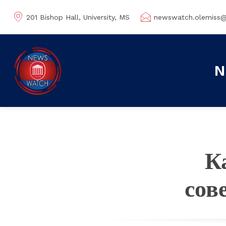
201 Bishop Hall, University, MS
newswatch.olemiss
N
К
сов