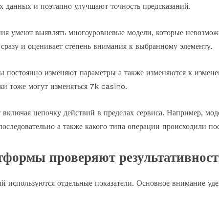
х данных и поэтапно улучшают точность предсказаний.
ия умеют выявлять многоуровневые модели, которые невозможн
 сразу и оценивает степень внимания к выбранному элементу.
 постоянно изменяют параметры а также изменяются к измене
ки тоже могут изменяться 7k casino.
включая цепочку действий в пределах сервиса. Например, моде
последовательно а также какого типа операции происходили по
тформы проверяют результативнос
й используются отдельные показатели. Основное внимание уде