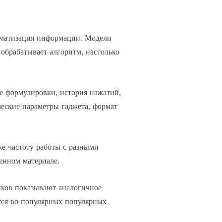
ематизация информации. Модели
обрабатывает алгоритм, настолько
е формулировки, история нажатий,
ческие параметры гаджета, формат
е частоту работы с разными
енном материале.
иков показывают аналогичное
ется во популярных популярных