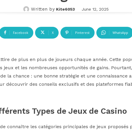
Written by
Kite6053
June 12, 2025
Facebook
X
Pinterest
WhatsApp
ttire de plus en plus de joueurs chaque année. Cette popu
 des jeux et les nombreuses opportunités de gains. Pourtant, 
e la chance : une bonne stratégie et une connaissance a
ur découvrir des conseils exclusifs et des plateformes fiab
fférents Types de Jeux de Casino
al de connaître les catégories principales de jeux proposés