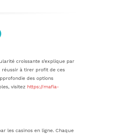
larité croissante s’explique par
réussir à tirer profit de ces
pprofondie des options
les, visitez
https://mafia-
 par les casinos en ligne. Chaque