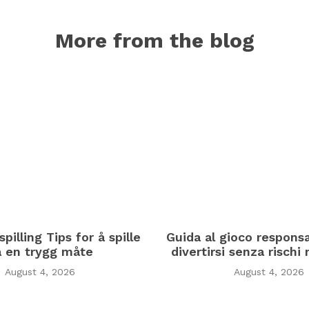
More from the blog
spilling Tips for å spille
Guida al gioco respons
å en trygg måte
divertirsi senza rischi
August 4, 2026
August 4, 2026