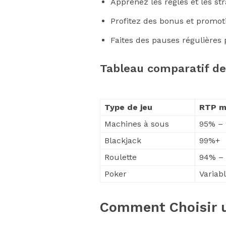
Apprenez les règles et les st
Profitez des bonus et promot
Faites des pauses régulières 
Tableau comparatif de
Type de jeu
RTP m
Machines à sous
95% –
Blackjack
99%+
Roulette
94% –
Poker
Variab
Comment Choisir u