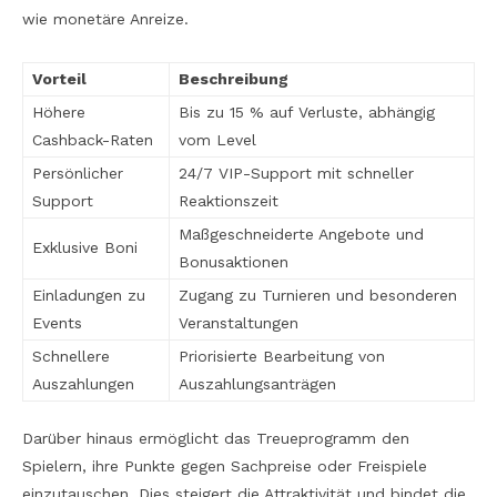
wie monetäre Anreize.
Vorteil
Beschreibung
Höhere
Bis zu 15 % auf Verluste, abhängig
Cashback-Raten
vom Level
Persönlicher
24/7 VIP-Support mit schneller
Support
Reaktionszeit
Maßgeschneiderte Angebote und
Exklusive Boni
Bonusaktionen
Einladungen zu
Zugang zu Turnieren und besonderen
Events
Veranstaltungen
Schnellere
Priorisierte Bearbeitung von
Auszahlungen
Auszahlungsanträgen
Darüber hinaus ermöglicht das Treueprogramm den
Spielern, ihre Punkte gegen Sachpreise oder Freispiele
einzutauschen. Dies steigert die Attraktivität und bindet die