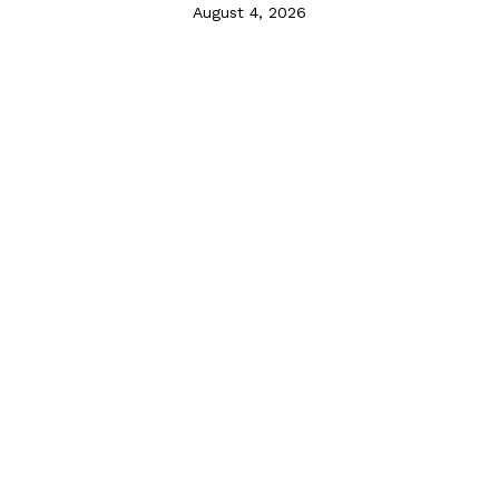
August 4, 2026
© NewsWatch Ole Miss | All rights reserved