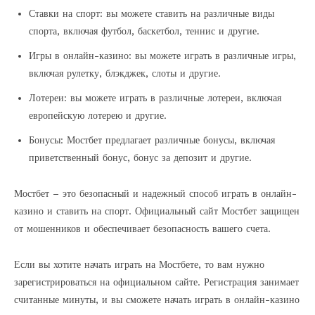
Ставки на спорт: вы можете ставить на различные виды
спорта, включая футбол, баскетбол, теннис и другие.
Игры в онлайн-казино: вы можете играть в различные игры,
включая рулетку, блэкджек, слоты и другие.
Лотереи: вы можете играть в различные лотереи, включая
европейскую лотерею и другие.
Бонусы: Мостбет предлагает различные бонусы, включая
приветственный бонус, бонус за депозит и другие.
Мостбет – это безопасный и надежный способ играть в онлайн-
казино и ставить на спорт. Официальный сайт Мостбет защищен
от мошенников и обеспечивает безопасность вашего счета.
Если вы хотите начать играть на Мостбете, то вам нужно
зарегистрироваться на официальном сайте. Регистрация занимает
считанные минуты, и вы сможете начать играть в онлайн-казино