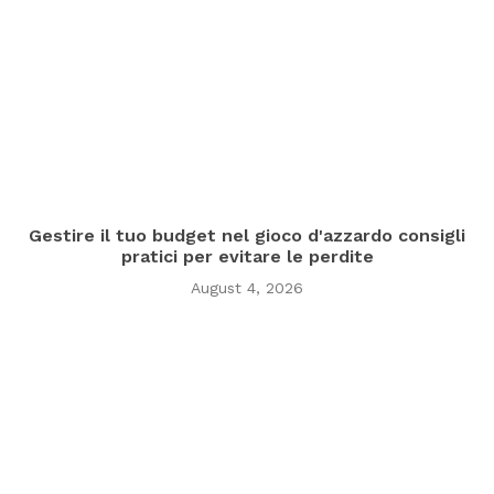
Gestire il tuo budget nel gioco d'azzardo consigli
pratici per evitare le perdite
August 4, 2026