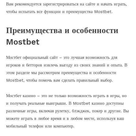
Вам рекомендуется зарегистрироваться на сайте и начать играть,
чтобы испытать все функции и преимущества Mostbet.
Преимущества и особенности
Mostbet
Мостбет официальный сайт – это лучшая возможность для
игроков и бетторов извлечь выгоду из своих знаний и опыта. В
этом разделе мы рассмотрим преимущества и особенности
Mostbet, чтобы помочь вам сделать правильный выбор.
Мостбет казино – это не только возможность играть в игры, но
и получать реальные выигрыши. В Mostbet казино доступны
различные игры, включая рулетку, блэкджек, покер и другие. Вы
можете играть в любое время и в любом месте, используя ваш
мобильный телефон или компьютер.