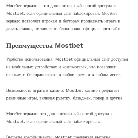
Мостбет зеркало – это дополнительный способ доступа к
Mostbet, если официальный сайт заблокирован. Мостбет
зеркало позволяет игрокам и бетторам продолжать играть и
делать ставки, не завися от блокировки официального сайта.
Преимущества Mostbet
Удобство использования: Mostbet официальный сайт доступен
на мобильных устройствах и компьютерах, что позволяет
игрокам и бетторам играть в любое время и в любом месте.
Возможность играть в казино: Mostbet казино предлагает
различные игры, включая рулетку, блэкджек, покер и другие.
Мостбет зеркало: это дополнительный способ доступа к
Mostbet, если официальный сайт заблокирован.
Высокие коэффициенты: Mostbet предлагает высокие