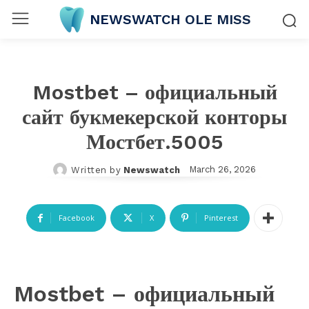
NEWSWATCH OLE MISS
Mostbet – официальный
сайт букмекерской конторы
Мостбет.5005
March 26, 2026
Written by
Newswatch
Facebook
X
Pinterest
Mostbet – официальный