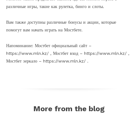
различные игры, такие как рулетка, бинго и слоты.
Вам также доступны различные бонусы и акции, которые
помогут вам начать играть на Мостбете.
Напоминание: Мостбет официальный сайт –
https://www.mln.kz/ , Мостбет вход – https://www.mln.kz/ ,
Мостбет зеркало – https://www.mln.kz/ .
More from the blog