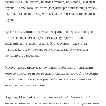
различные виды спорта, включая футбол, баскетбол, хоккей и
другие. Кроме того, на сайте доступны различные виды ставок,
включая ставки на исход матча, количество голов, пенальти и
другие.
Кроме того, Mostbet предлагает функцию зеркала, которая
позволяет игрокам доступаться к сайту, даже если он
заблокирован в вашей стране. Это особенно полезно для
игроков, которые проживают в странах, где букмекерская
деятельность запрещена.
Мостбет также предлагает функцию мобильного приложения,
которое позволяет игрокам делать ставки на ходу. Это особенно
полезно для игроков, которые любят играть на спортивных
мероприятиях или на улице.
В целом, Mostbet – это официальный сайт букмекерской
конторы, который предлагает широкий спектр услуг для игроков.