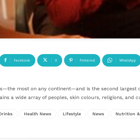
Facebook
X
Pinterest
WhatsApp
es—the most on any continent—and is the second largest c
ins a wide array of peoples, skin colours, religions, and c
Drinks
Health News
Lifestyle
News
Nutrition &