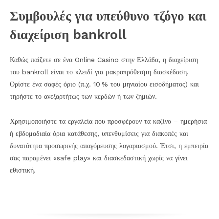
Συμβουλές για υπεύθυνο τζόγο και
διαχείριση bankroll
Καθώς παίζετε σε ένα Online Casino στην Ελλάδα, η διαχείριση
του bankroll είναι το κλειδί για μακροπρόθεσμη διασκέδαση.
Ορίστε ένα σαφές όριο (π.χ. 10 % του μηνιαίου εισοδήματος) και
τηρήστε το ανεξαρτήτως των κερδών ή των ζημιών.
Χρησιμοποιήστε τα εργαλεία που προσφέρουν τα καζίνο – ημερήσια
ή εβδομαδιαία όρια κατάθεσης, υπενθυμίσεις για διακοπές και
δυνατότητα προσωρινής απαγόρευσης λογαριασμού. Έτσι, η εμπειρία
σας παραμένει «safe play» και διασκεδαστική χωρίς να γίνει
εθιστική.