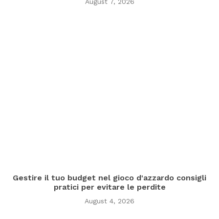
August 7, 2026
Gestire il tuo budget nel gioco d'azzardo consigli
pratici per evitare le perdite
August 4, 2026