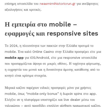
επίσημη ιστοσελίδα του
neasmirnihistoricrun.gr
για ανεξάρτητες
αξιολογήσεις και κριτικές.
Η εμπειρία στο mobile –
εφαρμογές και responsive sites
Το 2024, η πλειονότητα των παικτών στην Ελλάδα προτιμά το
mobile. Ένα καλό Online Casino στην Ελλάδα προσφέρει είτε μια
mobile app
για iOS/Android, είτε μια responsive ιστοσελίδα
που προσαρμόζεται άψογα σε μικρές οθόνες. Η ταχύτητα φόρτωσης,
η ευχρηστία του μενού και η δυνατότητα άμεσης κατάθεσης από το
κινητό είναι κρίσιμα στοιχεία.
Μερικά καζίνο παρέχουν ειδικές προσφορές μόνο για χρήστες
mobile, όπως “mobile‑only bonus” ή δωρεάν spins στο app.
Ελέγξτε αν η πλατφόρμα υποστηρίζει και live dealer μέσω του
τηλεφώνου – αυτό προσδίδει επιπλέον αίσθηση πραγματικού καζίνο.