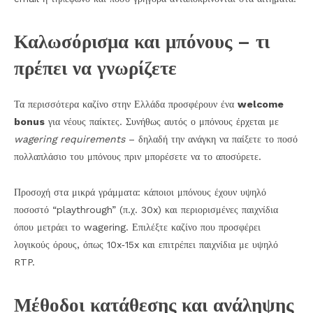
Καλωσόρισμα και μπόνους – τι
πρέπει να γνωρίζετε
Τα περισσότερα καζίνο στην Ελλάδα προσφέρουν ένα
welcome
bonus
για νέους παίκτες. Συνήθως αυτός ο μπόνους έρχεται με
wagering requirements
– δηλαδή την ανάγκη να παίξετε το ποσό
πολλαπλάσιο του μπόνους πριν μπορέσετε να το αποσύρετε.
Προσοχή στα μικρά γράμματα: κάποιοι μπόνους έχουν υψηλό
ποσοστό “playthrough” (π.χ. 30x) και περιορισμένες παιχνίδια
όπου μετράει το wagering. Επιλέξτε καζίνο που προσφέρει
λογικούς όρους, όπως 10x‑15x και επιτρέπει παιχνίδια με υψηλό
RTP.
Μέθοδοι κατάθεσης και ανάληψης