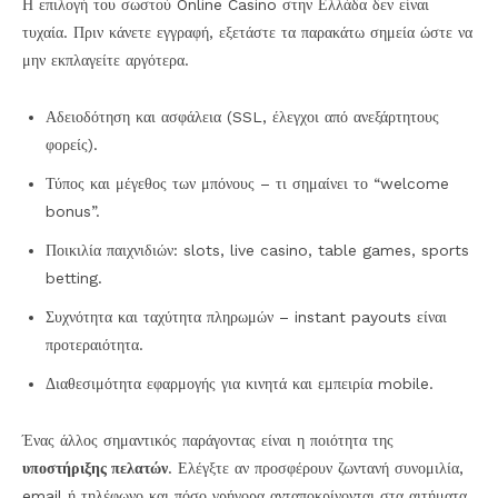
Η επιλογή του σωστού Online Casino στην Ελλάδα δεν είναι
τυχαία. Πριν κάνετε εγγραφή, εξετάστε τα παρακάτω σημεία ώστε να
μην εκπλαγείτε αργότερα.
Αδειοδότηση και ασφάλεια (SSL, έλεγχοι από ανεξάρτητους
φορείς).
Τύπος και μέγεθος των μπόνους – τι σημαίνει το “welcome
bonus”.
Ποικιλία παιχνιδιών: slots, live casino, table games, sports
betting.
Συχνότητα και ταχύτητα πληρωμών – instant payouts είναι
προτεραιότητα.
Διαθεσιμότητα εφαρμογής για κινητά και εμπειρία mobile.
Ένας άλλος σημαντικός παράγοντας είναι η ποιότητα της
υποστήριξης πελατών
. Ελέγξτε αν προσφέρουν ζωντανή συνομιλία,
email ή τηλέφωνο και πόσο γρήγορα ανταποκρίνονται στα αιτήματα.