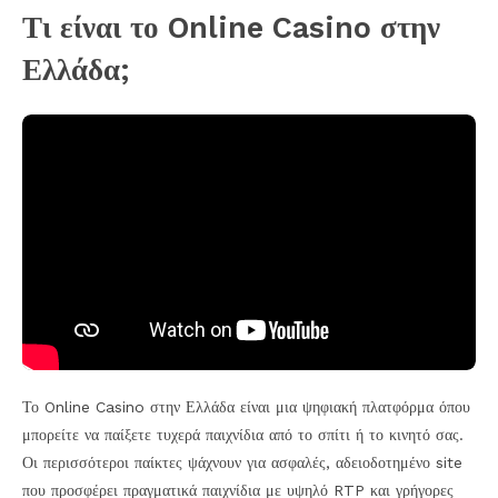
Τι είναι το Online Casino στην
Ελλάδα;
Το Online Casino στην Ελλάδα είναι μια ψηφιακή πλατφόρμα όπου
μπορείτε να παίξετε τυχερά παιχνίδια από το σπίτι ή το κινητό σας.
Οι περισσότεροι παίκτες ψάχνουν για ασφαλές, αδειοδοτημένο site
που προσφέρει πραγματικά παιχνίδια με υψηλό RTP και γρήγορες