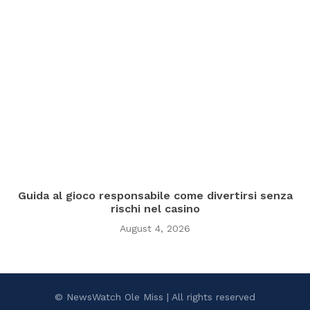
Guida al gioco responsabile come divertirsi senza
rischi nel casino
August 4, 2026
© NewsWatch Ole Miss | All rights reserved