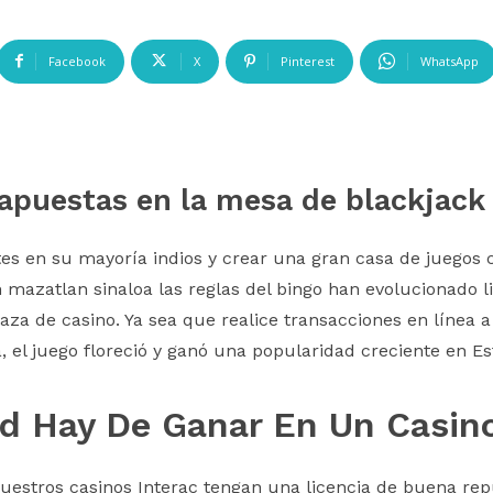
Facebook
X
Pinterest
WhatsApp
apuestas en la mesa de blackjack 
ntes en su mayoría indios y crear una gran casa de juegos
en mazatlan sinaloa las reglas del bingo han evolucionado 
za de casino. Ya sea que realice transacciones en línea a
a, el juego floreció y ganó una popularidad creciente en E
ad Hay De Ganar En Un Casin
estros casinos Interac tengan una licencia de buena re