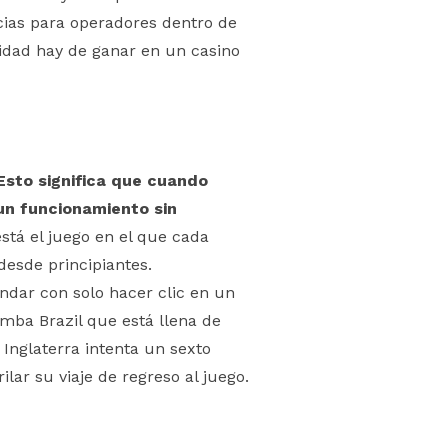
ncias para operadores dentro de
idad hay de ganar en un casino
Esto significa que cuando
 un funcionamiento sin
stá el juego en el que cada
desde principiantes.
dar con solo hacer clic en un
ba Brazil que está llena de
Inglaterra intenta un sexto
ar su viaje de regreso al juego.