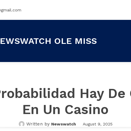
@gmail.com
EWSWATCH OLE MISS
robabilidad Hay De
En Un Casino
Written by
Newswatch
August 9, 2025