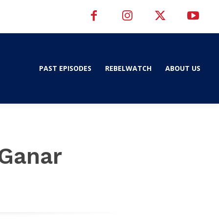
PAST EPISODES
REBELWATCH
ABOUT US
 Ganar