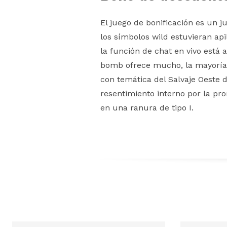
El juego de bonificación es un j
los símbolos wild estuvieran api
la función de chat en vivo está
bomb ofrece mucho, la mayoría 
con temática del Salvaje Oeste 
resentimiento interno por la pro
en una ranura de tipo I.