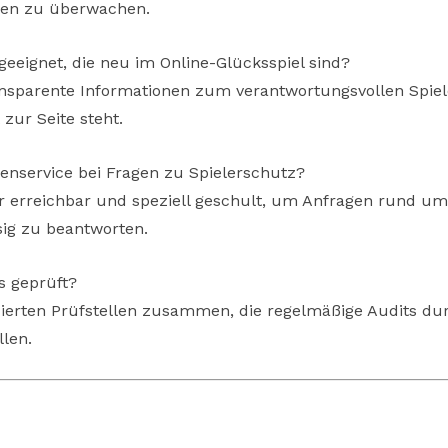
aben zu überwachen.
 geeignet, die neu im Online-Glücksspiel sind?
transparente Informationen zum verantwortungsvollen Spie
zur Seite steht.
denservice bei Fragen zu Spielerschutz?
r erreichbar und speziell geschult, um Anfragen rund u
sig zu beantworten.
s geprüft?
fizierten Prüfstellen zusammen, die regelmäßige Audits d
llen.