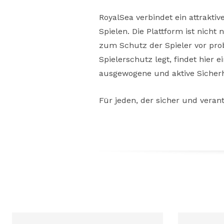
RoyalSea verbindet ein attrakti
Spielen. Die Plattform ist nich
zum Schutz der Spieler vor pro
Spielerschutz legt, findet hier
ausgewogene und aktive Sicherhe
Für jeden, der sicher und veran