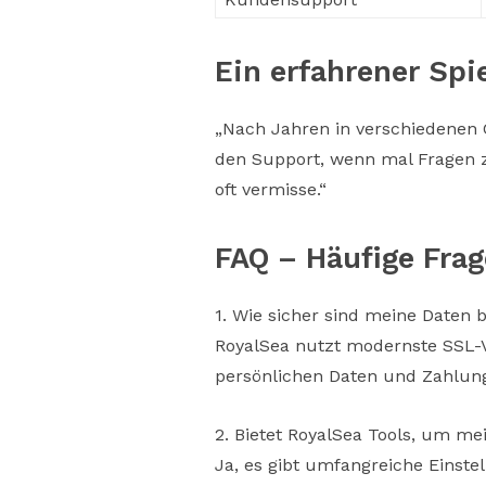
Ein erfahrener Spi
„Nach Jahren in verschiedenen C
den Support, wenn mal Fragen z
oft vermisse.“
FAQ – Häufige Fra
1. Wie sicher sind meine Daten 
RoyalSea nutzt modernste SSL-
persönlichen Daten und Zahlung
2. Bietet RoyalSea Tools, um mei
Ja, es gibt umfangreiche Einstel