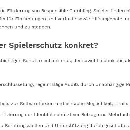
t die Förderung von Responsible Gambling. Spieler finden 
its für Einzahlungen und Verluste sowie Hilfsangebote, 
kennen und zu stoppen.
er Spielerschutz konkret?
chichtigen Schutzmechanismus, der sowohl technische a
erschlüsselung, regelmäßige Audits durch unabhängige Prüf
ools zur Selbstreflexion und einfache Möglichkeit, Limits
Verifizierung der Identität schützt vor Betrug und Mehrfac
 zu Beratungsstellen und Unterstützung durch geschultes