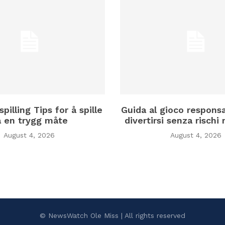
spilling Tips for å spille
Guida al gioco respons
å en trygg måte
divertirsi senza rischi
August 4, 2026
August 4, 2026
© NewsWatch Ole Miss | All rights reserved