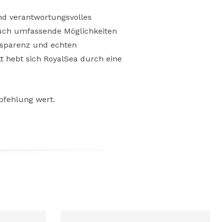
und verantwortungsvolles
t auch umfassende Möglichkeiten
nsparenz und echten
tt hebt sich RoyalSea durch eine
pfehlung wert.