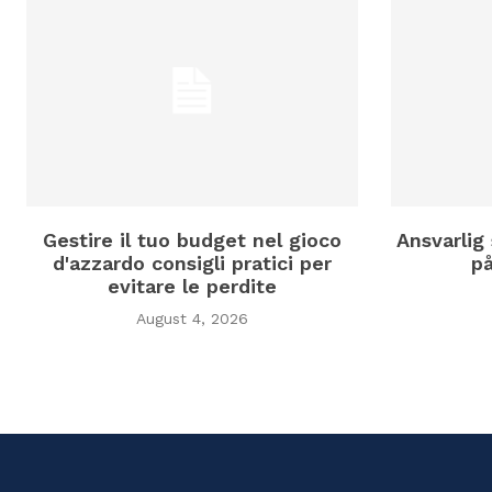
Gestire il tuo budget nel gioco
Ansvarlig 
d'azzardo consigli pratici per
p
evitare le perdite
August 4, 2026