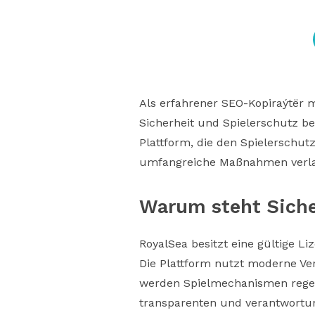
Als erfahrener SEO-Kopiraýtër 
Sicherheit und Spielerschutz bei
Plattform, die den Spielerschutz
umfangreiche Maßnahmen verlass
Warum steht Sicher
RoyalSea besitzt eine gültige L
Die Plattform nutzt moderne Ver
werden Spielmechanismen regelmä
transparenten und verantwortun