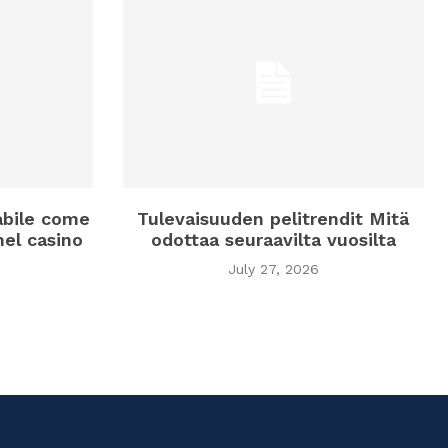
abile come
Tulevaisuuden pelitrendit Mitä
 nel casino
odottaa seuraavilta vuosilta
July 27, 2026