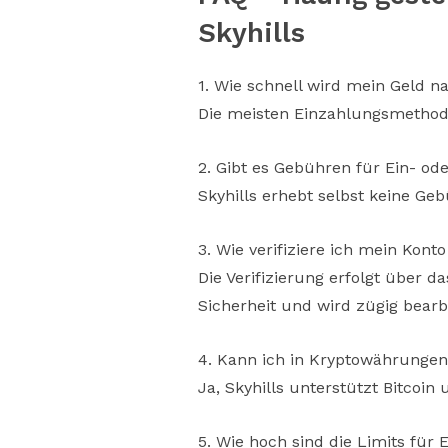
Skyhills
1. Wie schnell wird mein Geld 
Die meisten Einzahlungsmethoden
2. Gibt es Gebühren für Ein- o
Skyhills erhebt selbst keine G
3. Wie verifiziere ich mein Kon
Die Verifizierung erfolgt über
Sicherheit und wird zügig bearbe
4. Kann ich in Kryptowährunge
Ja, Skyhills unterstützt Bitcoi
5. Wie hoch sind die Limits fü