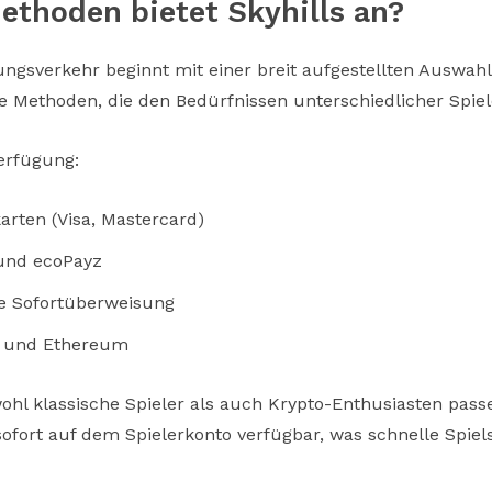
thoden bietet Skyhills an?
ungsverkehr beginnt mit einer breit aufgestellten Auswahl
 Methoden, die den Bedürfnissen unterschiedlicher Spiel
erfügung:
arten (Visa, Mastercard)
r und ecoPayz
e Sofortüberweisung
n und Ethereum
sowohl klassische Spieler als auch Krypto-Enthusiasten pa
sofort auf dem Spielerkonto verfügbar, was schnelle Spiel