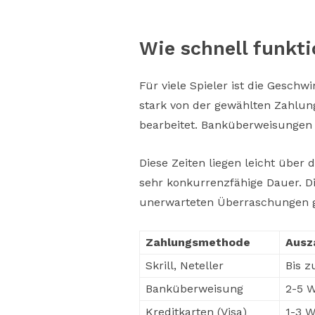
Wie schnell funkti
Für viele Spieler ist die Geschw
stark von der gewählten Zahlu
bearbeitet. Banküberweisungen 
Diese Zeiten liegen leicht über
sehr konkurrenzfähige Dauer. D
unerwarteten Überraschungen g
Zahlungsmethode
Ausz
Skrill, Neteller
Bis z
Banküberweisung
2-5 
Kreditkarten (Visa)
1-3 W