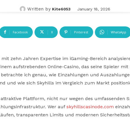
Written by
Kite6053
January 18, 2026
Facebook
X
Pinterest
WhatsApp
 mit zehn Jahren Expertise im iGaming-Bereich analysiere
einem aufstrebenden Online-Casino, das seine Spieler mit
 betrachte ich genau, wie Einzahlungen und Auszahlungen
 und wie sich Skyhills im Vergleich zum Markt positionie
ine attraktive Plattform, nicht nur wegen des umfassenden 
ahlungsinfrastruktur. Wer auf
skyhillscasinode.com
einzah
bläufen, transparenten Limits und modernen Sicherheitsst