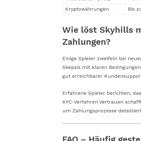
Kryptowährungen
Bis z
Wie löst Skyhills 
Zahlungen?
Einige Spieler zweifeln bei neu
Skepsis mit klaren Bedingungen
gut erreichbarer Kundensuppor
Erfahrene Spieler berichten, da
KYC-Verfahren Vertrauen schafft
um Zahlungsprozesse detaillier
FAQ – Häufig geste