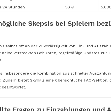
u 24 Stunden
30 €
5.00
mögliche Skepsis bei Spielern bez
en Casinos oft an der Zuverlässigkeit von Ein- und Auszahl
: Keine versteckten Gebühren, regelmäßige Updates zur 
t.
ss insbesondere die Kombination aus schneller Auszahlun
. Zudem bietet Skyhills eine übersichtliche FAQ-Sektion, 
t beantwortet.
llte Fragen zu Einzahlungen und 