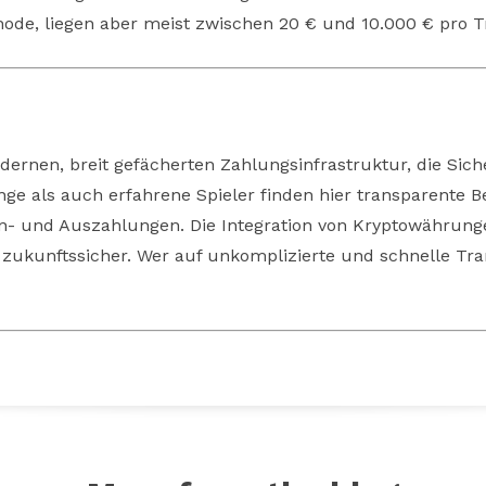
thode, liegen aber meist zwischen 20 € und 10.000 € pro T
dernen, breit gefächerten Zahlungsinfrastruktur, die Sic
nge als auch erfahrene Spieler finden hier transparente 
n- und Auszahlungen. Die Integration von Kryptowährun
zukunftssicher. Wer auf unkomplizierte und schnelle Trans