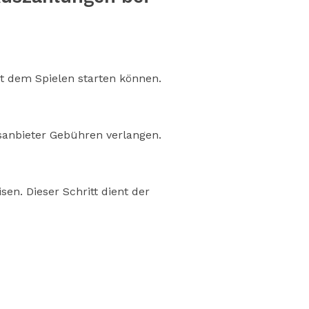
it dem Spielen starten können.
sanbieter Gebühren verlangen.
n. Dieser Schritt dient der