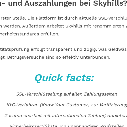
n- und Auszahlungen bei Skyhills
 erster Stelle. Die Plattform ist durch aktuelle SSL-Versc
en werden. Außerdem arbeitet Skyhills mit renommierten 
erheitsstandards erfüllen.
ntitätsprüfung erfolgt transparent und zügig, was Geldw
t. Betrugsversuche sind so effektiv unterbunden.
Quick facts:
SSL-Verschlüsselung auf allen Zahlungsseiten
KYC-Verfahren (Know Your Customer) zur Verifizierung
Zusammenarbeit mit internationalen Zahlungsanbieter
Sicherheitszertifikate von unabhängigen Prüfstellen