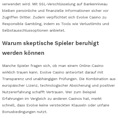
verwendet wird. Mit SSL-Verschlüsselung auf Bankenniveau
bleiben persönliche und finanzielle Informationen sicher vor
Zugriffen Dritter. Zudem verpflichtet sich Evolve Casino zu
Responsible Gambling, indem es Tools wie Verlustlimits und
Selbstausschlussoptionen anbietet.
Warum skeptische Spieler beruhigt
werden können
Manche Spieler fragen sich, ob man einem Online-Casino
wirklich trauen kann. Evolve Casino antwortet darauf mit
Transparenz und unabhängigen Prüfungen. Die Kombination aus
europäischer Lizenz, technologischer Absicherung und positiver
Nutzererfahrung schafft Vertrauen. Wer zum Beispiel
Erfahrungen im Vergleich zu anderen Casinos hat, merkt
schnell, dass Evolve keine versteckten Klauseln oder unfaire
Bonusbedingungen nutzt.