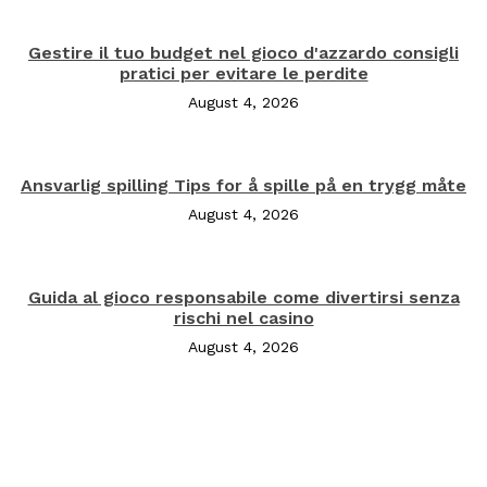
Gestire il tuo budget nel gioco d'azzardo consigli
pratici per evitare le perdite
August 4, 2026
Ansvarlig spilling Tips for å spille på en trygg måte
August 4, 2026
Guida al gioco responsabile come divertirsi senza
rischi nel casino
August 4, 2026
© NewsWatch Ole Miss | All rights reserved