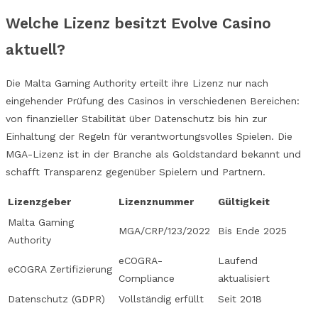
Welche Lizenz besitzt Evolve Casino
aktuell?
Die Malta Gaming Authority erteilt ihre Lizenz nur nach
eingehender Prüfung des Casinos in verschiedenen Bereichen:
von finanzieller Stabilität über Datenschutz bis hin zur
Einhaltung der Regeln für verantwortungsvolles Spielen. Die
MGA-Lizenz ist in der Branche als Goldstandard bekannt und
schafft Transparenz gegenüber Spielern und Partnern.
Lizenzgeber
Lizenznummer
Gültigkeit
Malta Gaming
MGA/CRP/123/2022
Bis Ende 2025
Authority
eCOGRA-
Laufend
eCOGRA Zertifizierung
Compliance
aktualisiert
Datenschutz (GDPR)
Vollständig erfüllt
Seit 2018