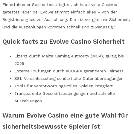
Ein erfahrener Spieler bestätigte: „Ich habe viele Casinos
getestet, aber bei Evolve stimmt einfach alles – von der
Registrierung bis zur Auszahlung. Die Lizenz gibt mir Sicherheit,
und die Auszahlungen kommen schnell und zuverlässig.“
Quick facts zu Evolve Casino Sicherheit
Lizenz durch Malta Gaming Authority (MGA), gültig bis
2025
Externe Prüfungen durch eCOGRA garantieren Fairness
SSL-Verschlüsselung schützt alle Datenübertragungen
Tools für verantwortungsvolles Spielen integriert
Transparente Geschäftsbedingungen und schnelle
Auszahlungen
Warum Evolve Casino eine gute Wahl für
sicherheitsbewusste Spieler ist