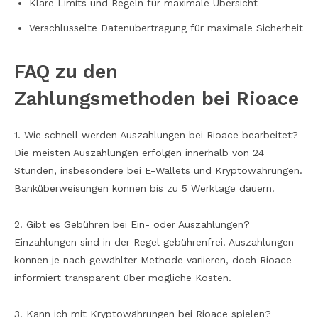
Klare Limits und Regeln für maximale Übersicht
Verschlüsselte Datenübertragung für maximale Sicherheit
FAQ zu den
Zahlungsmethoden bei Rioace
1. Wie schnell werden Auszahlungen bei Rioace bearbeitet?
Die meisten Auszahlungen erfolgen innerhalb von 24
Stunden, insbesondere bei E-Wallets und Kryptowährungen.
Banküberweisungen können bis zu 5 Werktage dauern.
2. Gibt es Gebühren bei Ein- oder Auszahlungen?
Einzahlungen sind in der Regel gebührenfrei. Auszahlungen
können je nach gewählter Methode variieren, doch Rioace
informiert transparent über mögliche Kosten.
3. Kann ich mit Kryptowährungen bei Rioace spielen?