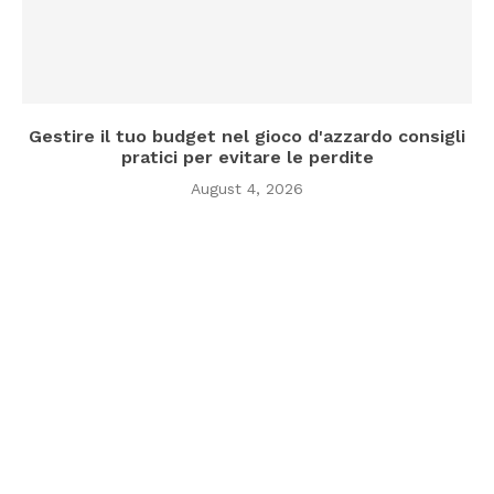
Gestire il tuo budget nel gioco d'azzardo consigli
pratici per evitare le perdite
August 4, 2026