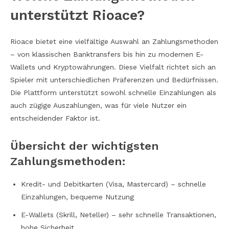
unterstützt Rioace?
Rioace bietet eine vielfältige Auswahl an Zahlungsmethoden
– von klassischen Banktransfers bis hin zu modernen E-
Wallets und Kryptowährungen. Diese Vielfalt richtet sich an
Spieler mit unterschiedlichen Präferenzen und Bedürfnissen.
Die Plattform unterstützt sowohl schnelle Einzahlungen als
auch zügige Auszahlungen, was für viele Nutzer ein
entscheidender Faktor ist.
Übersicht der wichtigsten
Zahlungsmethoden:
Kredit- und Debitkarten (Visa, Mastercard) – schnelle
Einzahlungen, bequeme Nutzung
E-Wallets (Skrill, Neteller) – sehr schnelle Transaktionen,
hohe Sicherheit