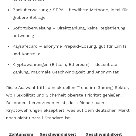
Banküberweisung / SEPA – bewährte Methode, ideal für
größere Beträge
Sofortüberweisung – Direktzahlung, keine Registrierung
notwendig
Paysafecard – anonyme Prepaid-Lösung, gut für Limits
und Kontrolle
Kryptowährungen (Bitcoin, Ethereum) – dezentrale
Zahlung, maximale Geschwindigkeit und Anonymität
Diese Auswahl trifft den aktuellen Trend im iGaming-Sektor,
wo Flexibilität und Sicherheit oberste Priorität genießen.
Besonders hervorzuheben ist, dass Rioace auch
Kryptowährungen akzeptiert, was auf dem deutschen Markt
noch nicht überall Standard ist.
Zahlungsm
Geschwindigkeit
Geschwindigkeit