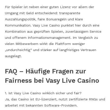
Für Spieler ist neben einer guten Lizenz vor allem der
Umgang mit Geld entscheidend: transparente
Auszahlungspolitik, faire Bonusregeln und klare
Kommunikation. Vasy Live Casino punktet hier durch eine
Kombination aus geprüften Spielen, zuverlässigem Service
und offenem Informationsmanagement. Im Vergleich zu
vielen Mitbewerbern wirkt die Plattform weniger
„undurchsichtig“ und stärker auf langfristiges Vertrauen
ausgelegt.
FAQ – Häufige Fragen zur
Fairness bei Vasy Live Casino
1. Ist Vasy Live Casino wirklich sicher und fair?
Ja, das Casino ist EU-lizenziert, nutzt zertifizierte RNGs und
arbeitet mit bekannten Software-Providern.