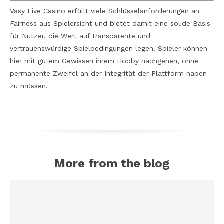
Vasy Live Casino erfüllt viele Schlüsselanforderungen an
Fairness aus Spielersicht und bietet damit eine solide Basis
für Nutzer, die Wert auf transparente und
vertrauenswürdige Spielbedingungen legen. Spieler können
hier mit gutem Gewissen ihrem Hobby nachgehen, ohne
permanente Zweifel an der Integrität der Plattform haben
zu müssen.
More from the blog