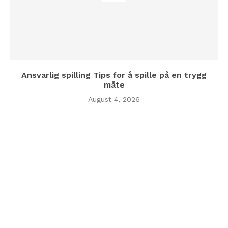
Ansvarlig spilling Tips for å spille på en trygg
måte
August 4, 2026