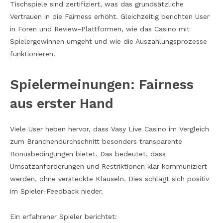
Tischspiele sind zertifiziert, was das grundsätzliche
Vertrauen in die Fairness erhöht. Gleichzeitig berichten User
in Foren und Review-Plattformen, wie das Casino mit
Spielergewinnen umgeht und wie die Auszahlungsprozesse
funktionieren.
Spielermeinungen: Fairness
aus erster Hand
Viele User heben hervor, dass Vasy Live Casino im Vergleich
zum Branchendurchschnitt besonders transparente
Bonusbedingungen bietet. Das bedeutet, dass
Umsatzanforderungen und Restriktionen klar kommuniziert
werden, ohne versteckte Klauseln. Dies schlägt sich positiv
im Spieler-Feedback nieder.
Ein erfahrener Spieler berichtet: