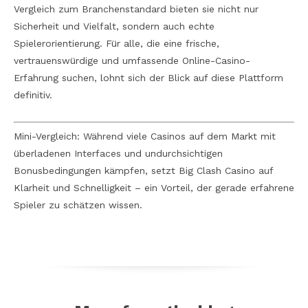
Vergleich zum Branchenstandard bieten sie nicht nur
Sicherheit und Vielfalt, sondern auch echte
Spielerorientierung. Für alle, die eine frische,
vertrauenswürdige und umfassende Online-Casino-
Erfahrung suchen, lohnt sich der Blick auf diese Plattform
definitiv.
Mini-Vergleich: Während viele Casinos auf dem Markt mit
überladenen Interfaces und undurchsichtigen
Bonusbedingungen kämpfen, setzt Big Clash Casino auf
Klarheit und Schnelligkeit – ein Vorteil, der gerade erfahrene
Spieler zu schätzen wissen.