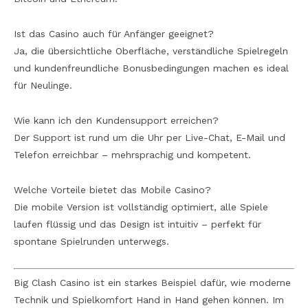
Ist das Casino auch für Anfänger geeignet?
Ja, die übersichtliche Oberfläche, verständliche Spielregeln
und kundenfreundliche Bonusbedingungen machen es ideal
für Neulinge.
Wie kann ich den Kundensupport erreichen?
Der Support ist rund um die Uhr per Live-Chat, E-Mail und
Telefon erreichbar – mehrsprachig und kompetent.
Welche Vorteile bietet das Mobile Casino?
Die mobile Version ist vollständig optimiert, alle Spiele
laufen flüssig und das Design ist intuitiv – perfekt für
spontane Spielrunden unterwegs.
Big Clash Casino ist ein starkes Beispiel dafür, wie moderne
Technik und Spielkomfort Hand in Hand gehen können. Im