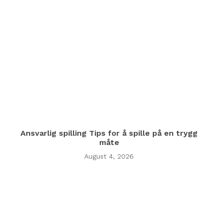
Ansvarlig spilling Tips for å spille på en trygg
måte
August 4, 2026