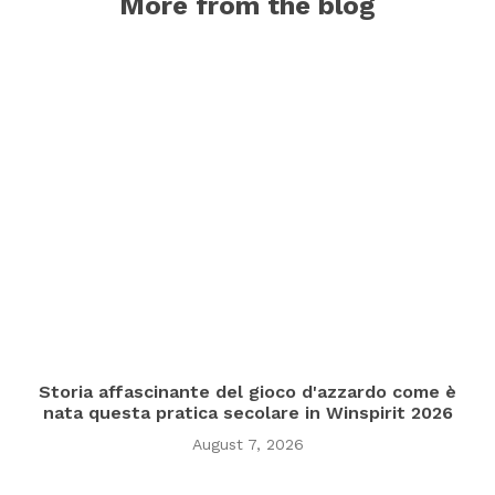
More from the blog
Storia affascinante del gioco d'azzardo come è
nata questa pratica secolare in Winspirit 2026
August 7, 2026