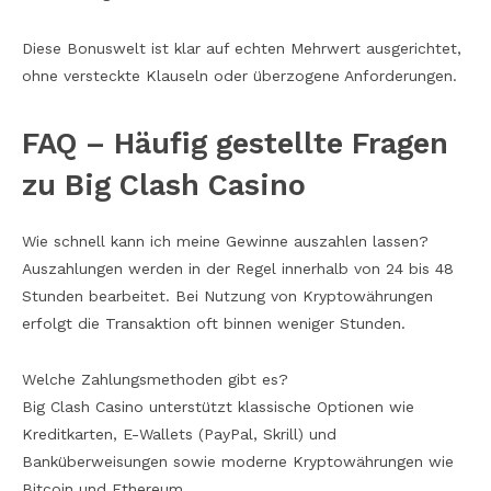
Diese Bonuswelt ist klar auf echten Mehrwert ausgerichtet,
ohne versteckte Klauseln oder überzogene Anforderungen.
FAQ – Häufig gestellte Fragen
zu Big Clash Casino
Wie schnell kann ich meine Gewinne auszahlen lassen?
Auszahlungen werden in der Regel innerhalb von 24 bis 48
Stunden bearbeitet. Bei Nutzung von Kryptowährungen
erfolgt die Transaktion oft binnen weniger Stunden.
Welche Zahlungsmethoden gibt es?
Big Clash Casino unterstützt klassische Optionen wie
Kreditkarten, E-Wallets (PayPal, Skrill) und
Banküberweisungen sowie moderne Kryptowährungen wie
Bitcoin und Ethereum.