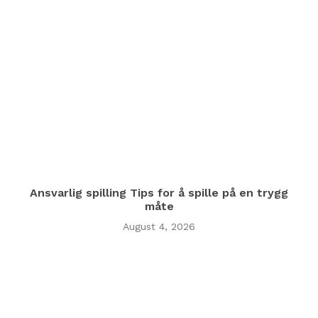
Ansvarlig spilling Tips for å spille på en trygg
måte
August 4, 2026