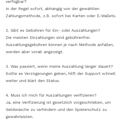
verfügbar?
In der Regel sofort, abhängig von der gewählten
Zahlungsmethode, z.B. sofort bei Karten oder E-Wallets.
2. Gibt es Gebühren für Ein- oder Auszahlungen?
Die meisten Einzahlungen sind gebührenfrei.
Auszahlungsgebühren können je nach Methode anfallen,
werden aber vorab angezeigt.
3. Was passiert, wenn meine Auszahlung länger dauert?
Sollte es Verzögerungen geben, hilft der Support schnell
weiter und klärt den Status.
4. Muss ich mich für Auszahlungen verifizieren?
Ja, eine Verifizierung ist gesetzlich vorgeschrieben, um
Geldwäsche zu verhindern und den Spielerschutz zu
gewährleisten.