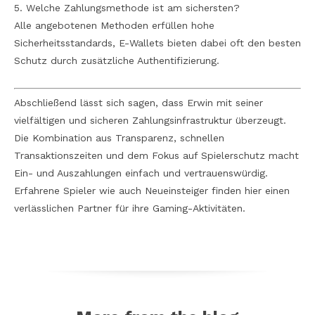
5. Welche Zahlungsmethode ist am sichersten?
Alle angebotenen Methoden erfüllen hohe
Sicherheitsstandards, E-Wallets bieten dabei oft den besten
Schutz durch zusätzliche Authentifizierung.
Abschließend lässt sich sagen, dass Erwin mit seiner
vielfältigen und sicheren Zahlungsinfrastruktur überzeugt.
Die Kombination aus Transparenz, schnellen
Transaktionszeiten und dem Fokus auf Spielerschutz macht
Ein- und Auszahlungen einfach und vertrauenswürdig.
Erfahrene Spieler wie auch Neueinsteiger finden hier einen
verlässlichen Partner für ihre Gaming-Aktivitäten.