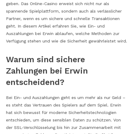
geben. Das Online-Casino erweist sich nicht nur als
spannende Spielplattform, sondern auch als verlässlicher
Partner, wenn es um sichere und schnelle Transaktionen
geht. In diesem Artikel erfahren Sie, wie Ein- und
Auszahlungen bei Erwin ablaufen, welche Methoden zur
Verfügung stehen und wie die Sicherheit gewährleistet wird.
Warum sind sichere
Zahlungen bei Erwin
entscheidend?
Bei Ein- und Auszahlungen geht es um mehr als nur Geld –
es steht das Vertrauen des Spielers auf dem Spiel. Erwin
hat sich bewusst für moderne Sicherheitstechnologien
entschieden, um diese sensiblen Daten zu schützen. Von
der SSL-Verschlüsselung bis hin zur Zusammenarbeit mit