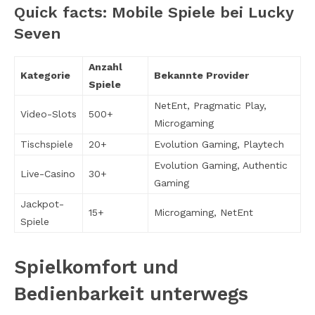
Quick facts: Mobile Spiele bei Lucky
Seven
Anzahl
Kategorie
Bekannte Provider
Spiele
NetEnt, Pragmatic Play,
Video-Slots
500+
Microgaming
Tischspiele
20+
Evolution Gaming, Playtech
Evolution Gaming, Authentic
Live-Casino
30+
Gaming
Jackpot-
15+
Microgaming, NetEnt
Spiele
Spielkomfort und
Bedienbarkeit unterwegs