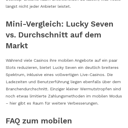
längst nicht jeder Anbieter leistet.
Mini-Vergleich: Lucky Seven
vs. Durchschnitt auf dem
Markt
Während viele Casinos ihre mobilen Angebote auf ein paar
Slots reduzieren, bietet Lucky Seven ein deutlich breiteres
Spektrum, inklusive eines vollwertigen Live-Casinos. Die
Ladezeiten und Benutzerführung liegen ebenfalls über dem
Branchendurchschnitt. Einziger kleiner Wermutstropfen sind
noch etwas limitierte Zahlungsmethoden im mobilen Modus
– hier gibt es Raum für weitere Verbesserungen.
FAQ zum mobilen