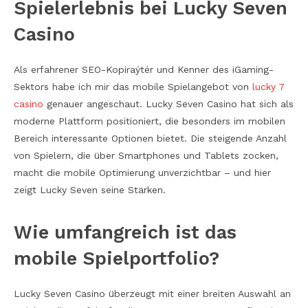
Spielerlebnis bei Lucky Seven
Casino
Als erfahrener SEO-Kopiraýtér und Kenner des iGaming-
Sektors habe ich mir das mobile Spielangebot von
lucky 7
casino
genauer angeschaut. Lucky Seven Casino hat sich als
moderne Plattform positioniert, die besonders im mobilen
Bereich interessante Optionen bietet. Die steigende Anzahl
von Spielern, die über Smartphones und Tablets zocken,
macht die mobile Optimierung unverzichtbar – und hier
zeigt Lucky Seven seine Stärken.
Wie umfangreich ist das
mobile Spielportfolio?
Lucky Seven Casino überzeugt mit einer breiten Auswahl an