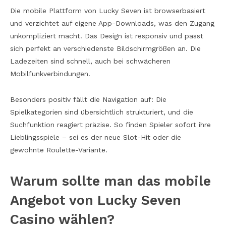
Die mobile Plattform von Lucky Seven ist browserbasiert
und verzichtet auf eigene App-Downloads, was den Zugang
unkompliziert macht. Das Design ist responsiv und passt
sich perfekt an verschiedenste Bildschirmgrößen an. Die
Ladezeiten sind schnell, auch bei schwächeren
Mobilfunkverbindungen.
Besonders positiv fällt die Navigation auf: Die
Spielkategorien sind übersichtlich strukturiert, und die
Suchfunktion reagiert präzise. So finden Spieler sofort ihre
Lieblingsspiele – sei es der neue Slot-Hit oder die
gewohnte Roulette-Variante.
Warum sollte man das mobile
Angebot von Lucky Seven
Casino wählen?