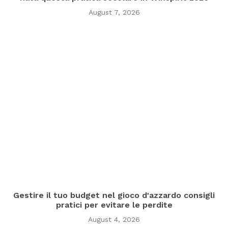
August 7, 2026
Gestire il tuo budget nel gioco d'azzardo consigli
pratici per evitare le perdite
August 4, 2026