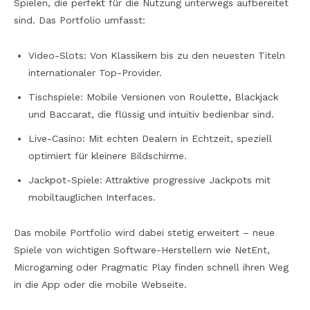
Spielen, die perfekt für die Nutzung unterwegs aufbereitet
sind. Das Portfolio umfasst:
Video-Slots: Von Klassikern bis zu den neuesten Titeln
internationaler Top-Provider.
Tischspiele: Mobile Versionen von Roulette, Blackjack
und Baccarat, die flüssig und intuitiv bedienbar sind.
Live-Casino: Mit echten Dealern in Echtzeit, speziell
optimiert für kleinere Bildschirme.
Jackpot-Spiele: Attraktive progressive Jackpots mit
mobiltauglichen Interfaces.
Das mobile Portfolio wird dabei stetig erweitert – neue
Spiele von wichtigen Software-Herstellern wie NetEnt,
Microgaming oder Pragmatic Play finden schnell ihren Weg
in die App oder die mobile Webseite.