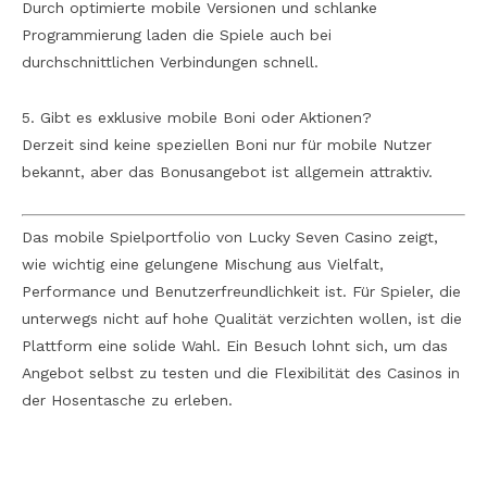
Durch optimierte mobile Versionen und schlanke
Programmierung laden die Spiele auch bei
durchschnittlichen Verbindungen schnell.
5. Gibt es exklusive mobile Boni oder Aktionen?
Derzeit sind keine speziellen Boni nur für mobile Nutzer
bekannt, aber das Bonusangebot ist allgemein attraktiv.
Das mobile Spielportfolio von Lucky Seven Casino zeigt,
wie wichtig eine gelungene Mischung aus Vielfalt,
Performance und Benutzerfreundlichkeit ist. Für Spieler, die
unterwegs nicht auf hohe Qualität verzichten wollen, ist die
Plattform eine solide Wahl. Ein Besuch lohnt sich, um das
Angebot selbst zu testen und die Flexibilität des Casinos in
der Hosentasche zu erleben.