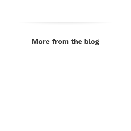
More from the blog