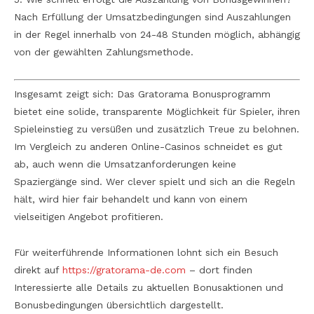
Nach Erfüllung der Umsatzbedingungen sind Auszahlungen
in der Regel innerhalb von 24-48 Stunden möglich, abhängig
von der gewählten Zahlungsmethode.
Insgesamt zeigt sich: Das Gratorama Bonusprogramm
bietet eine solide, transparente Möglichkeit für Spieler, ihren
Spieleinstieg zu versüßen und zusätzlich Treue zu belohnen.
Im Vergleich zu anderen Online-Casinos schneidet es gut
ab, auch wenn die Umsatzanforderungen keine
Spaziergänge sind. Wer clever spielt und sich an die Regeln
hält, wird hier fair behandelt und kann von einem
vielseitigen Angebot profitieren.
Für weiterführende Informationen lohnt sich ein Besuch
direkt auf
https://gratorama-de.com
– dort finden
Interessierte alle Details zu aktuellen Bonusaktionen und
Bonusbedingungen übersichtlich dargestellt.