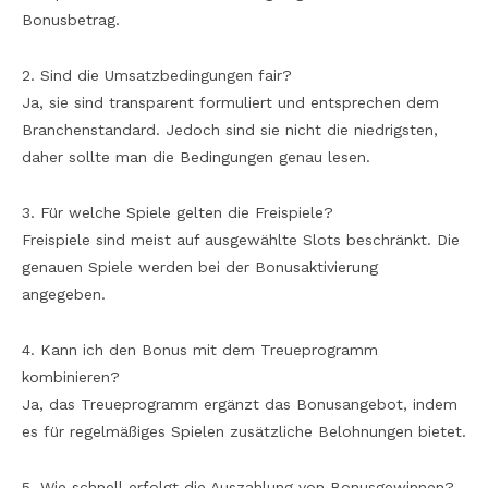
Bonusbetrag.
2. Sind die Umsatzbedingungen fair?
Ja, sie sind transparent formuliert und entsprechen dem
Branchenstandard. Jedoch sind sie nicht die niedrigsten,
daher sollte man die Bedingungen genau lesen.
3. Für welche Spiele gelten die Freispiele?
Freispiele sind meist auf ausgewählte Slots beschränkt. Die
genauen Spiele werden bei der Bonusaktivierung
angegeben.
4. Kann ich den Bonus mit dem Treueprogramm
kombinieren?
Ja, das Treueprogramm ergänzt das Bonusangebot, indem
es für regelmäßiges Spielen zusätzliche Belohnungen bietet.
5. Wie schnell erfolgt die Auszahlung von Bonusgewinnen?