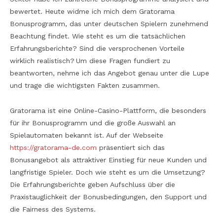
bewertet. Heute widme ich mich dem Gratorama
Bonusprogramm, das unter deutschen Spielern zunehmend
Beachtung findet. Wie steht es um die tatsächlichen
Erfahrungsberichte? Sind die versprochenen Vorteile
wirklich realistisch? Um diese Fragen fundiert zu
beantworten, nehme ich das Angebot genau unter die Lupe
und trage die wichtigsten Fakten zusammen.
Gratorama ist eine Online-Casino-Plattform, die besonders
für ihr Bonusprogramm und die große Auswahl an
Spielautomaten bekannt ist. Auf der Webseite
https://gratorama-de.com
präsentiert sich das
Bonusangebot als attraktiver Einstieg für neue Kunden und
langfristige Spieler. Doch wie steht es um die Umsetzung?
Die Erfahrungsberichte geben Aufschluss über die
Praxistauglichkeit der Bonusbedingungen, den Support und
die Fairness des Systems.