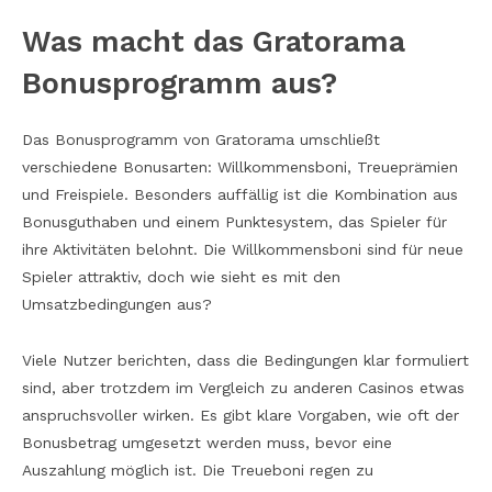
Was macht das Gratorama
Bonusprogramm aus?
Das Bonusprogramm von Gratorama umschließt
verschiedene Bonusarten: Willkommensboni, Treueprämien
und Freispiele. Besonders auffällig ist die Kombination aus
Bonusguthaben und einem Punktesystem, das Spieler für
ihre Aktivitäten belohnt. Die Willkommensboni sind für neue
Spieler attraktiv, doch wie sieht es mit den
Umsatzbedingungen aus?
Viele Nutzer berichten, dass die Bedingungen klar formuliert
sind, aber trotzdem im Vergleich zu anderen Casinos etwas
anspruchsvoller wirken. Es gibt klare Vorgaben, wie oft der
Bonusbetrag umgesetzt werden muss, bevor eine
Auszahlung möglich ist. Die Treueboni regen zu